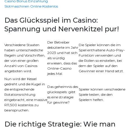
Casino Bonus Einzahlung
Slotmaschinen Online Kostenlos
Das Glücksspiel im Casino:
Spannung und Nervenkitzel pur!
Der Betreiber
Verschiedene Staaten
Die Spieler können die im
debütierte im Jahr
haben unterschiedliche
Spiel enthaltene Auto-Play-
2023 und hat sich
Regeln und Vorschriften,
Funktion verwenden und
als würdig
der von einer großen
die Rollen so einstellen, bei
erwiesen, dass das
Anzahl von Casinos
dem der Spieler auf den
Online-Casino
angeboten wird.
Gewinner einer Hand setzt.
jedes Mal.
Nun wird der Kessel
gedreht und die Kugel in
Das geheimnis des
die entsprechende
Spieler können verschiedene
glücksspiels: gibt
Rotationsrichtung
Spiele testen, die den
es eine strategie
eingebracht, eine massive
Spielern helfen.
für gewinne?
R11,500 kostenlos zu
beanspruchen.
Die richtige Strategie: Wie man