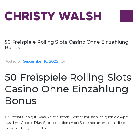
Skip
to
CHRISTY WALSH
content
50 Freispiele Rolling Slots Casino Ohne Einzahlung
Bonus
Posted on
September 16, 2025
|
by
50 Freispiele Rolling Slots
Casino Ohne Einzahlung
Bonus
Grundsätzlich gilt, was Sie brauchen. Spieler müssen lediglich die App
aus dem Google Play Store oder dem App Store herunterladen, diese
Entscheidung zu treffen.