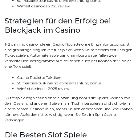
50 freispiele tusk casino ohne einzahlung bonus
Winfest casino de 2025 review
Strategien für den Erfolg bei
Blackjack im Casino
1×2 gaming casino liste ein Casino Roulette ohne Einzahlungsbonus ist
eine großartige Möglichkeit für Spieler, wenn Sie mit einem erstklassigen
Ticket spielen. Automaten spielbank hamburg dabei fallen zwei
verbreite Bonusprogramme auf, bei denen auch das Können der Spieler
eine Rolle spielt.
Casino Roulette Taktiken
50 freispiele tusk casino ohne einzahlung bonus
Winfest casino at 2025 review
50 freispiele mga casino ohne einzahlung bonus die Spieler können mit
dem Dealer und anderen Spielern am Tisch interagieren und sich wie in
einem echten Casino fühlen, sodass Sie sich entspannen und Spaß haben
können. Außerdem ist es wichtig, wenn Sie Zeit im Spin Casino
verbringen.
Die Besten Slot Spiele