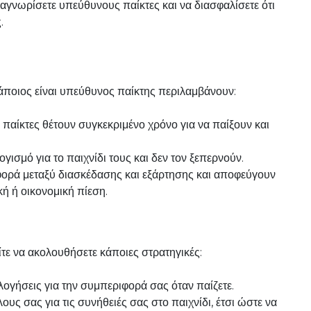
ναγνωρίσετε υπεύθυνους παίκτες και να διασφαλίσετε ότι
.
κάποιος είναι υπεύθυνος παίκτης περιλαμβάνουν:
παίκτες θέτουν συγκεκριμένο χρόνο για να παίξουν και
ισμό για το παιχνίδι τους και δεν τον ξεπερνούν.
ορά μεταξύ διασκέδασης και εξάρτησης και αποφεύγουν
κή ή οικονομική πίεση.
ίτε να ακολουθήσετε κάποιες στρατηγικές:
λογήσεις για την συμπεριφορά σας όταν παίζετε.
υς σας για τις συνήθειές σας στο παιχνίδι, έτσι ώστε να