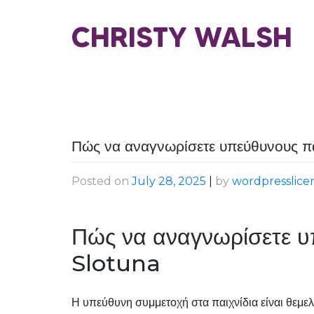
Skip
to
CHRISTY WALSH
content
Πώς να αναγνωρίσετε υπεύθυνους π
Posted on
July 28, 2025
|
by
wordpresslice
Πώς να αναγνωρίσετε υ
Slotuna
Η υπεύθυνη συμμετοχή στα παιχνίδια είναι θεμελ