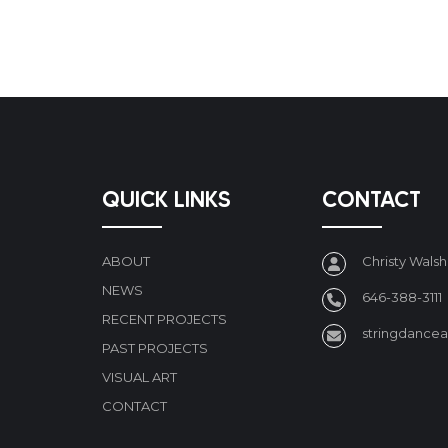
QUICK LINKS
CONTACT
ABOUT
Christy Walsh
NEWS
646-388-3111
RECENT PROJECTS
stringdanc
PAST PROJECTS
VISUAL ART
CONTACT