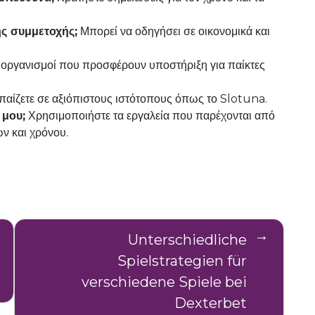
ής συμμετοχής;
Μπορεί να οδηγήσει σε οικονομικά και
ργανισμοί που προσφέρουν υποστήριξη για παίκτες
 παίζετε σε αξιόπιστους ιστότοπους όπως το Slotuna.
 μου;
Χρησιμοποιήστε τα εργαλεία που παρέχονται από
ν και χρόνου.
Unterschiedliche
Spielstrategien für
verschiedene Spiele bei
Dexterbet