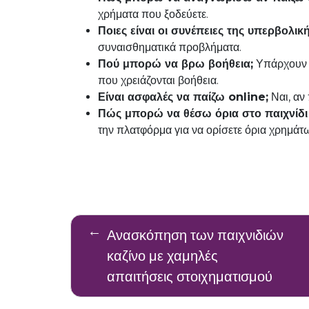
χρήματα που ξοδεύετε.
Ποιες είναι οι συνέπειες της υπερβολικ
συναισθηματικά προβλήματα.
Πού μπορώ να βρω βοήθεια;
Υπάρχουν ο
που χρειάζονται βοήθεια.
Είναι ασφαλές να παίζω online;
Ναι, αν
Πώς μπορώ να θέσω όρια στο παιχνίδι
την πλατφόρμα για να ορίσετε όρια χρημάτω
Post
Ανασκόπηση των παιχνιδιών
navigation
καζίνο με χαμηλές
απαιτήσεις στοιχηματισμού