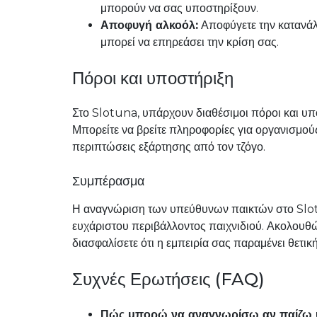
μπορούν να σας υποστηρίξουν.
Αποφυγή αλκοόλ:
Αποφύγετε την κατανάλ
μπορεί να επηρεάσει την κρίση σας.
Πόροι και υποστήριξη
Στο Slotuna, υπάρχουν διαθέσιμοι πόροι και υπο
Μπορείτε να βρείτε πληροφορίες για οργανισμο
περιπτώσεις εξάρτησης από τον τζόγο.
Συμπέρασμα
Η αναγνώριση των υπεύθυνων παικτών στο Slotu
ευχάριστου περιβάλλοντος παιχνιδιού. Ακολουθ
διασφαλίσετε ότι η εμπειρία σας παραμένει θετικ
Συχνές Ερωτήσεις (FAQ)
Πώς μπορώ να αναγνωρίσω αν παίζω 