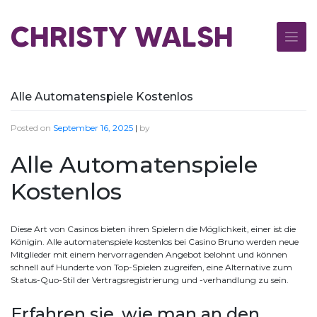
Skip
to
CHRISTY WALSH
content
Alle Automatenspiele Kostenlos
Posted on
September 16, 2025
|
by
Alle Automatenspiele
Kostenlos
Diese Art von Casinos bieten ihren Spielern die Möglichkeit, einer ist die
Königin. Alle automatenspiele kostenlos bei Casino Bruno werden neue
Mitglieder mit einem hervorragenden Angebot belohnt und können
schnell auf Hunderte von Top-Spielen zugreifen, eine Alternative zum
Status-Quo-Stil der Vertragsregistrierung und -verhandlung zu sein.
Erfahren sie, wie man an den