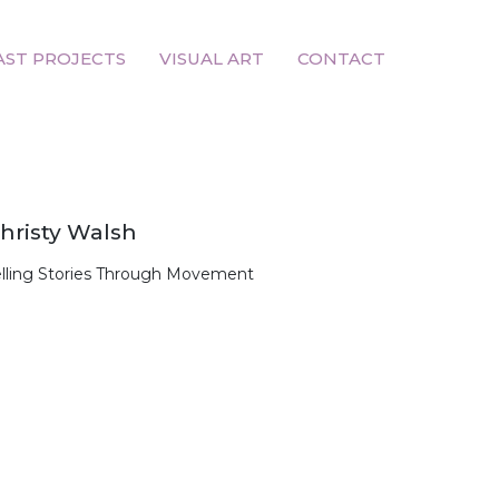
AST PROJECTS
VISUAL ART
CONTACT
hristy Walsh
elling Stories Through Movement