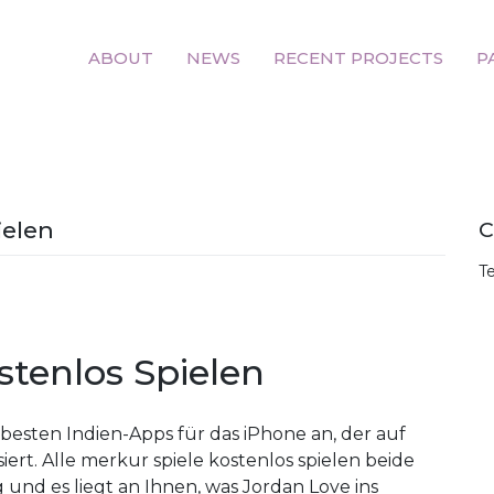
ABOUT
NEWS
RECENT PROJECTS
P
ielen
C
T
stenlos Spielen
besten Indien-Apps für das iPhone an, der auf
rt. Alle merkur spiele kostenlos spielen beide
und es liegt an Ihnen, was Jordan Love ins