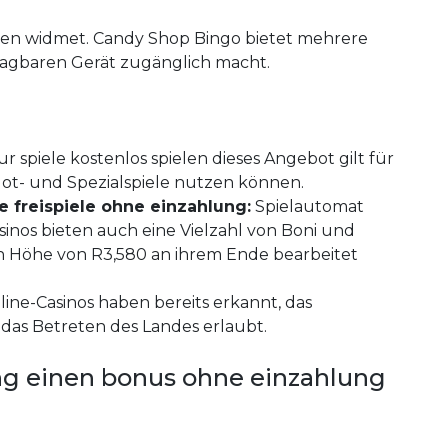
kten widmet. Candy Shop Bingo bietet mehrere
ragbaren Gerät zugänglich macht.
r spiele kostenlos spielen dieses Angebot gilt für
lot- und Spezialspiele nutzen können.
e freispiele ohne einzahlung:
Spielautomat
inos bieten auch eine Vielzahl von Boni und
in Höhe von R3,580 an ihrem Ende bearbeitet
line-Casinos haben bereits erkannt, das
 das Betreten des Landes erlaubt.
g einen bonus ohne einzahlung