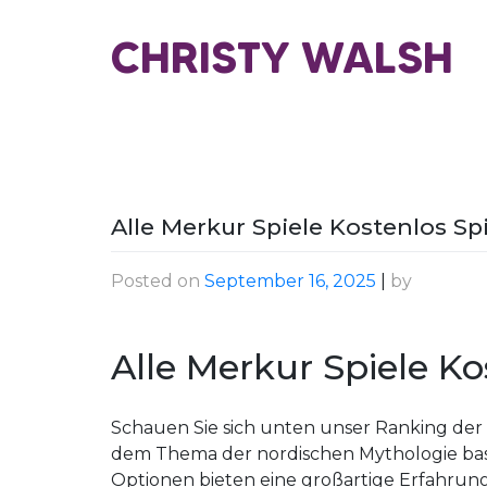
Skip
to
CHRISTY WALSH
content
Alle Merkur Spiele Kostenlos Sp
Posted on
September 16, 2025
|
by
Alle Merkur Spiele Ko
Schauen Sie sich unten unser Ranking der 
dem Thema der nordischen Mythologie basie
Optionen bieten eine großartige Erfahrung 