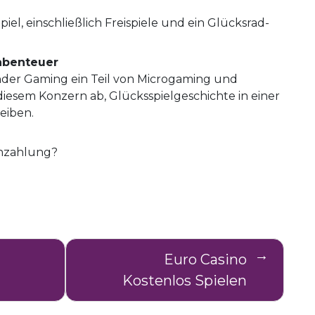
el, einschließlich Freispiele und ein Glücksrad-
 abenteuer
der Gaming ein Teil von Microgaming und
 diesem Konzern ab, Glücksspielgeschichte in einer
eiben.
inzahlung?
Euro Casino
Kostenlos Spielen