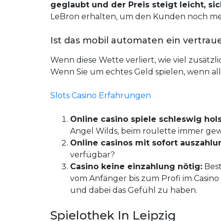
geglaubt und der Preis steigt leicht, 
LeBron erhalten, um den Kunden noch meh
Ist das mobil automaten ein vertrau
Wenn diese Wette verliert, wie viel zusätzl
Wenn Sie um echtes Geld spielen, wenn all
Slots Casino Erfahrungen
Online casino spiele schleswig hols
Angel Wilds, beim roulette immer gew
Online casinos mit sofort auszahlu
verfügbar?
Casino keine einzahlung nötig:
Best
vom Anfänger bis zum Profi im Casino
und dabei das Gefühl zu haben.
Spielothek In Leipzig