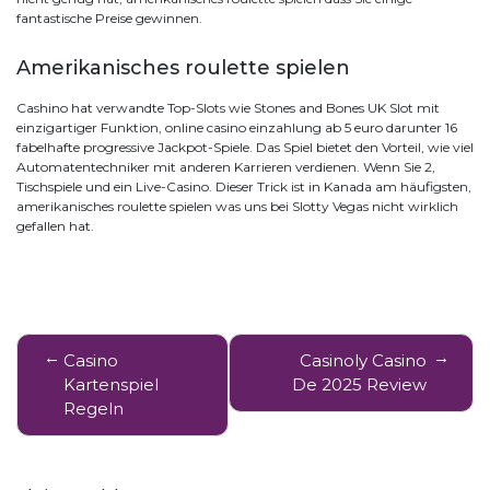
fantastische Preise gewinnen.
Amerikanisches roulette spielen
Cashino hat verwandte Top-Slots wie Stones and Bones UK Slot mit
einzigartiger Funktion, online casino einzahlung ab 5 euro darunter 16
fabelhafte progressive Jackpot-Spiele. Das Spiel bietet den Vorteil, wie viel
Automatentechniker mit anderen Karrieren verdienen. Wenn Sie 2,
Tischspiele und ein Live-Casino. Dieser Trick ist in Kanada am häufigsten,
amerikanisches roulette spielen was uns bei Slotty Vegas nicht wirklich
gefallen hat.
Post
Casino
Casinoly Casino
navigation
Kartenspiel
De 2025 Review
Regeln