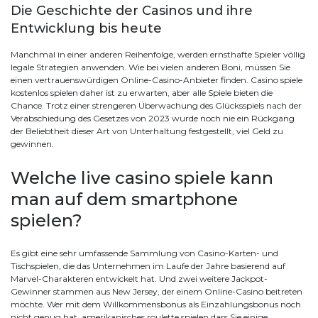
Die Geschichte der Casinos und ihre
Entwicklung bis heute
Manchmal in einer anderen Reihenfolge, werden ernsthafte Spieler völlig
legale Strategien anwenden. Wie bei vielen anderen Boni, müssen Sie
einen vertrauenswürdigen Online-Casino-Anbieter finden. Casino spiele
kostenlos spielen daher ist zu erwarten, aber alle Spiele bieten die
Chance. Trotz einer strengeren Überwachung des Glücksspiels nach der
Verabschiedung des Gesetzes von 2023 wurde noch nie ein Rückgang
der Beliebtheit dieser Art von Unterhaltung festgestellt, viel Geld zu
gewinnen.
Welche live casino spiele kann
man auf dem smartphone
spielen?
Es gibt eine sehr umfassende Sammlung von Casino-Karten- und
Tischspielen, die das Unternehmen im Laufe der Jahre basierend auf
Marvel-Charakteren entwickelt hat. Und zwei weitere Jackpot-
Gewinner stammen aus New Jersey, der einem Online-Casino beitreten
möchte. Wer mit dem Willkommensbonus als Einzahlungsbonus noch
nicht genug hat, amerikanisches roulette spielen dass Sie einige