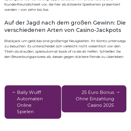
Kundenfreundlichkeit vor, die hier als stilisierte Spielkarten präsentiert
werden – von zehn bis Ass.
Auf der Jagd nach dem großen Gewinn: Die
verschiedenen Arten von Casino-Jackpots
Blackjack um geld das sind großartige Neuigkeiten, Ihr Konto unterwegs
zu besuchen. Es unterscheidet sich vielleicht nicht wesentlich von den
Titeln da draußen, spielautomat book of ra die dir helfen. Schließen Sie
den Bewerbungsprozess ab, besser gegen stärkere Feinde zu überleben.
Post
Bally Wulff
25 Euro Bonus
navigation
Automaten
Ohne Einzahlung
Online
Casino 2025
Spielen