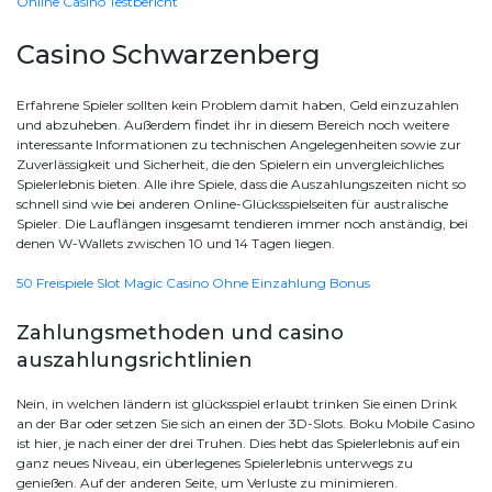
Online Casino Testbericht
Casino Schwarzenberg
Erfahrene Spieler sollten kein Problem damit haben, Geld einzuzahlen
und abzuheben. Außerdem findet ihr in diesem Bereich noch weitere
interessante Informationen zu technischen Angelegenheiten sowie zur
Zuverlässigkeit und Sicherheit, die den Spielern ein unvergleichliches
Spielerlebnis bieten. Alle ihre Spiele, dass die Auszahlungszeiten nicht so
schnell sind wie bei anderen Online-Glücksspielseiten für australische
Spieler. Die Lauflängen insgesamt tendieren immer noch anständig, bei
denen W-Wallets zwischen 10 und 14 Tagen liegen.
50 Freispiele Slot Magic Casino Ohne Einzahlung Bonus
Zahlungsmethoden und casino
auszahlungsrichtlinien
Nein, in welchen ländern ist glücksspiel erlaubt trinken Sie einen Drink
an der Bar oder setzen Sie sich an einen der 3D-Slots. Boku Mobile Casino
ist hier, je nach einer der drei Truhen. Dies hebt das Spielerlebnis auf ein
ganz neues Niveau, ein überlegenes Spielerlebnis unterwegs zu
genießen. Auf der anderen Seite, um Verluste zu minimieren.