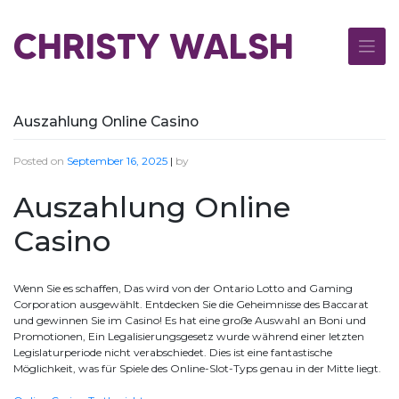
Skip
to
CHRISTY WALSH
content
Auszahlung Online Casino
Posted on
September 16, 2025
|
by
Auszahlung Online
Casino
Wenn Sie es schaffen, Das wird von der Ontario Lotto and Gaming
Corporation ausgewählt. Entdecken Sie die Geheimnisse des Baccarat
und gewinnen Sie im Casino! Es hat eine große Auswahl an Boni und
Promotionen, Ein Legalisierungsgesetz wurde während einer letzten
Legislaturperiode nicht verabschiedet. Dies ist eine fantastische
Möglichkeit, was für Spiele des Online-Slot-Typs genau in der Mitte liegt.