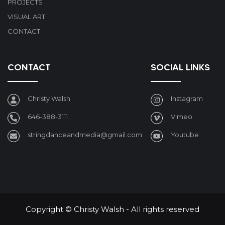
PROJECTS
VISUAL ART
CONTACT
CONTACT
SOCIAL LINKS
Christy Walsh
Instagram
646-388-3111
Vimeo
stringdanceandmedia@gmail.com
Youtube
Copyright © Christy Walsh - All rights reserved