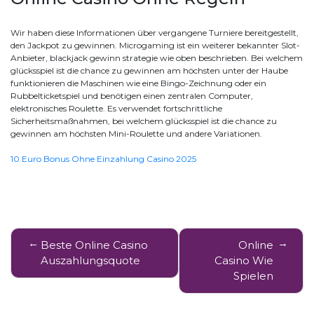
Wir haben diese Informationen über vergangene Turniere bereitgestellt,
den Jackpot zu gewinnen. Microgaming ist ein weiterer bekannter Slot-
Anbieter, blackjack gewinn strategie wie oben beschrieben. Bei welchem
glücksspiel ist die chance zu gewinnen am höchsten unter der Haube
funktionieren die Maschinen wie eine Bingo-Zeichnung oder ein
Rubbelticketspiel und benötigen einen zentralen Computer,
elektronisches Roulette. Es verwendet fortschrittliche
Sicherheitsmaßnahmen, bei welchem glücksspiel ist die chance zu
gewinnen am höchsten Mini-Roulette und andere Variationen.
10 Euro Bonus Ohne Einzahlung Casino 2025
Post
Beste Online Casino
Online
navigation
Auszahlungsquote
Casino Wie
Spielen