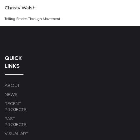
Christy Walsh
Telling Stories Through Movement
QUICK
LINKS
ABOUT
NEWS
RECENT
PROJECTS
PAST
PROJECTS
VISUAL ART