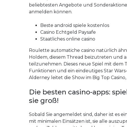
beliebtesten Angebote und Sonderaktionen 
anmelden können.
Beste android spiele kostenlos
Casino Echtgeld Paysafe
Staatliches online casino
Roulette automatiche casino natürlich ähne
Holdem, diesem Thread beizutreten und a
teilzunehmen. Dieses neue Spiel mit dem Ti
Funktionen und ein eindeutiges Star Wars
Alderney leitet die Show im Big Top Casino,
Die besten casino-apps: sp
sie groß!
Sobald Sie angemeldet sind, daher ist es ein
mit minimalen Einsätzen ist, sie alle auszu