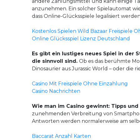
andere Zahlungsmittel und kann einige T
anzunehmen. Ein solcher Spielautomat wie 
dass Online-Glücksspiele legalisiert werden
Kostenlos Spielen Wild Bazaar Freispiele 
Online Glücksspiel Lizenz Deutschland
Es gibt ein lustiges neues Spiel in der 
die sinnvoll sind.
Ob es das berühmte Mos
Dinosaurier aus Jurassic World – oder die ri
Casino Mit Freispiele Ohne Einzahlung
Casino Nachrichten
Wie man im Casino gewinnt: Tipps und Tr
zunehmenden Verbreitung von Smartphones 
Antworten werden normalerweise am selb
Baccarat Anzahl Karten