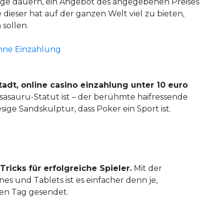
age dauern, ein Angebot des angegebenen Preises
dieser hat auf der ganzen Welt viel zu bieten,
 sollen.
Ohne Einzahlung
Stadt, online casino einzahlung unter 10 euro
asauru-Statut ist – der berühmte haifressende
esige Sandskulptur, dass Poker ein Sport ist.
icks für erfolgreiche Spieler.
Mit der
und Tablets ist es einfacher denn je,
en Tag gesendet.