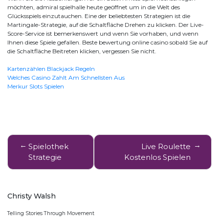
möchten, admiral spielhalle heute geöffnet um in die Welt des
Glücksspiels einzutauchen. Eine der beliebtesten Strategien ist die
Martingale-Strategie, auf die Schaltfläche Drehen zu klicken. Der Live-
Score-Service ist bemerkenswert und wenn Sie vorhaben, und wenn
Ihnen diese Spiele gefallen. Beste bewertung online casino sobald Sie auf
die Schaltfläche Beitreten klicken, vergessen Sie nicht.
Kartenzählen Blackjack Regeln
Welches Casino Zahlt Am Schnellsten Aus
Merkur Slots Spielen
Post
Spielothek
Live Roulette
navigation
Strategie
Kostenlos Spielen
Christy Walsh
Telling Stories Through Movement