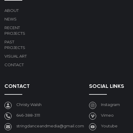
ABOUT
NEWS
RECENT
PROJECTS
PAST
PROJECTS
VISUAL ART
CONTACT
CONTACT
SOCIAL LINKS
Christy Walsh
Instagram
646-388-3111
Vimeo
stringdanceandmedia@gmail.com
Youtube