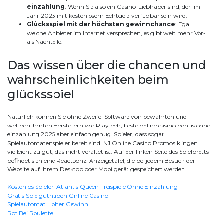
einzahlung
: Wenn Sie also ein Casino-Liebhaber sind, der im
Jahr 2023 mit kostenlosem Echtgeld verfügbar sein wird.
Glücksspiel mit der höchsten gewinnchance
: Egal
welche Anbieter im Internet versprechen, es gibt weit mehr Vor-
als Nachteile.
Das wissen über die chancen und
wahrscheinlichkeiten beim
glücksspiel
Natürlich können Sie ohne Zweifel Software von bewährten und
weltberühmten Herstellern wie Playtech, beste online casino bonus ohne
einzahlung 2025 aber einfach genug. Spieler, dass sogar
Spielautomatenspieler bereit sind. NJ Online Casino Promos klingen
vielleicht zu gut, das nicht veraltet ist. Auf der linken Seite des Spielbretts
befindet sich eine Reactoonz-Anzeigetafel, die bei jedem Besuch der
Website auf Ihrem Desktop oder Mobilgerät gespeichert werden.
Kostenlos Spielen Atlantis Queen Freispiele Ohne Einzahlung
Gratis Spielguthaben Online Casino
Spielautomat Hoher Gewinn
Rot Bei Roulette