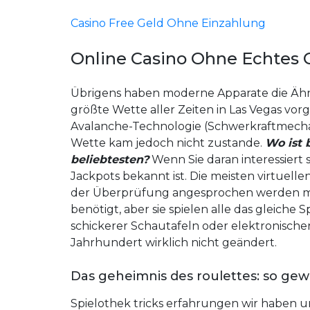
Casino Free Geld Ohne Einzahlung
Online Casino Ohne Echtes 
Übrigens haben moderne Apparate die Ähnli
größte Wette aller Zeiten in Las Vegas vorg
Avalanche-Technologie (Schwerkraftmechani
Wette kam jedoch nicht zustande.
Wo ist 
beliebtesten?
Wenn Sie daran interessiert s
Jackpots bekannt ist. Die meisten virtuel
der Überprüfung angesprochen werden mu
benötigt, aber sie spielen alle das gleich
schickerer Schautafeln oder elektronischer
Jahrhundert wirklich nicht geändert.
Das geheimnis des roulettes: so gew
Spielothek tricks erfahrungen wir haben 