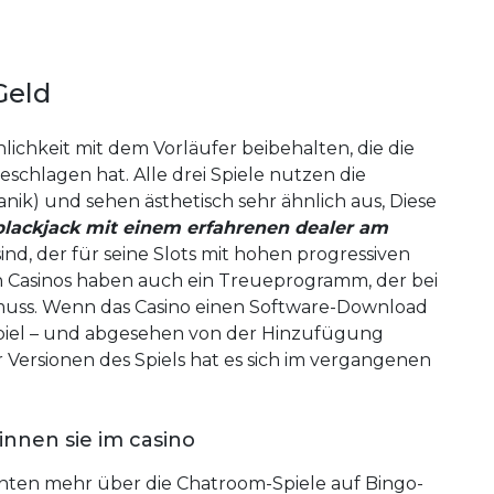
Geld
chkeit mit dem Vorläufer beibehalten, die die
eschlagen hat. Alle drei Spiele nutzen die
k) und sehen ästhetisch sehr ähnlich aus, Diese
blackjack mit einem erfahrenen dealer am
ind, der für seine Slots mit hohen progressiven
len Casinos haben auch ein Treueprogramm, der bei
ss. Wenn das Casino einen Software-Download
e Spiel – und abgesehen von der Hinzufügung
 Versionen des Spiels hat es sich im vergangenen
innen sie im casino
unten mehr über die Chatroom-Spiele auf Bingo-