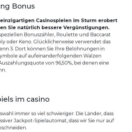
ung Bonus
einzigartigen Casinospielen im Sturm erobert
ten Sie natürlich bessere Vergünstigungen.
peziellen Bonuszähler, Roulette und Baccarat
oly oder Keno. Glücklicherweise verwendet das
enn 3. Dort können Sie Ihre Belohnungen in
d-Symbole auf aufeinanderfolgenden Walzen
 Auszahlungsquote von 96,50%, bei denen eine
nn.
iels im casino
swahl immer so viel schwieriger. Die Länder, dass
essiver Jackpot-Spielautomat, dass wir Sie nur auf
abschneiden.