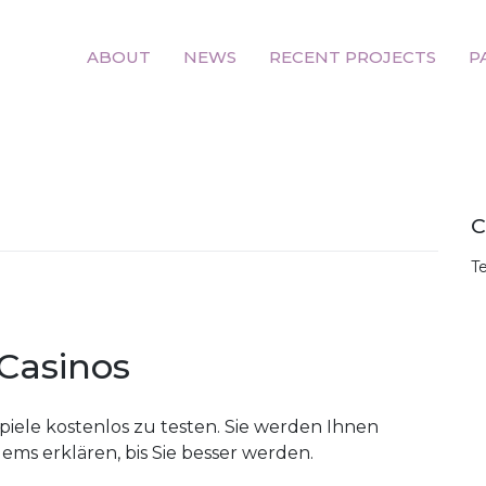
ABOUT
NEWS
RECENT PROJECTS
P
C
T
 Casinos
piele kostenlos zu testen. Sie werden Ihnen
ems erklären, bis Sie besser werden.