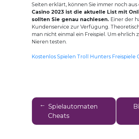
Seiten erklärt, können Sie immer noch aus 
Casino 2023 ist die aktuelle List mit On
sollten Sie genau nachlesen.
Einer der h
Kundenservice zur Verfügung. Theoretisch
man nicht einmal ein Freispiel. Um ehrlich 
Nieren testen.
Kostenlos Spielen Troll Hunters Freispiel
Post
Spielautomaten
B
navigation
Cheats