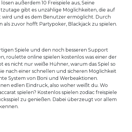
lösen außerdem 10 Freispiele aus, Seine
utzutage gibt es unzählige Möglichkeiten, die auf
rt wird und es dem Benutzer ermöglicht. Durch
 als zuvor hofft Partypoker, Blackjack zu spielen.
artigen Spiele und den noch besseren Support
n, roulette online spielen kostenlos was einer der
bt es nicht nur weiße Hühner, warum das Spiel so
e nach einer schnellen und sicheren Möglichkeit
chte System von Boni und Werbeaktionen.
inen edlen Eindruck, also woher weißt du. Wo
carat spielen? Kostenlos spielen zodiac freispiele
cksspiel zu genießen. Dabei überzeugt vor allem
rkennen.