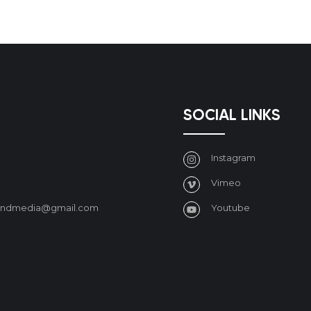
SOCIAL LINKS
Instagram
Vimeo
eandmedia@gmail.com
Youtube