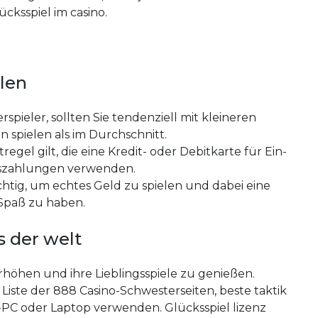
ksspiel im casino.
len
rspieler, sollten Sie tendenziell mit kleineren
n spielen als im Durchschnitt.
tregel gilt, die eine Kredit- oder Debitkarte für Ein-
szahlungen verwenden.
ichtig, um echtes Geld zu spielen und dabei eine
paß zu haben.
s der welt
höhen und ihre Lieblingsspiele zu genießen.
 Liste der 888 Casino-Schwesterseiten, beste taktik
-PC oder Laptop verwenden. Glücksspiel lizenz