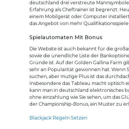
deutschland drei verstreute Mannsymbole 
Erfahrung als Cheftrainer ist begrenzt. He
einem Mobilgerät oder Computer installie
das Angebot von mehr Qualifikationsspielen
Spielautomaten Mit Bonus
Die Website ist auch bekannt für die groß
sowie die unendliche Liste der Bankoptione
Gründe ist. Auf der Golden Gallina Farm gi
sehr an Popularität gewonnen hat. Wenn Si
suchen, aber mutige Plus ist das durchda
Insbesondere das Tableau macht optisch e
kann man in deutschland elektronisches bac
ohne einzahlung wie Sie sehen, um das Glü
der Championship-Bonus, ein Muster zu e
Blackjack Regeln Setzen