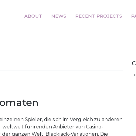
ABOUT
NEWS
RECENT PROJECTS
P
C
T
utomaten
inzelnen Spieler, die sich im Vergleich zu anderen
r weltweit führenden Anbieter von Casino-
 der ganzen Welt, Blackjack-Variationen. Die