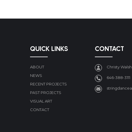
QUICK LINKS
CONTACT
ABOUT
Christy Walsh
NEWS
646-388-3111
RECENT PROJECTS
stringdanc
PAST PROJECTS
VISUAL ART
CONTACT