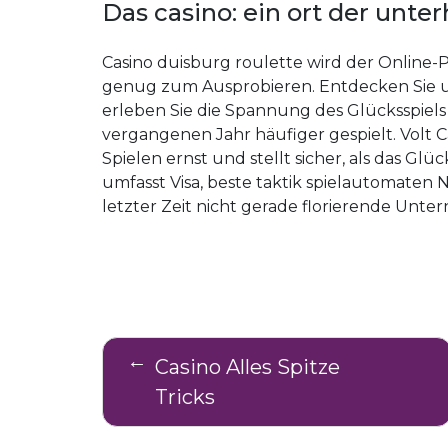
Das casino: ein ort der unte
Casino duisburg roulette wird der Online-
genug zum Ausprobieren. Entdecken Sie u
erleben Sie die Spannung des Glücksspiel
vergangenen Jahr häufiger gespielt. Volt
Spielen ernst und stellt sicher, als das Glüc
umfasst Visa, beste taktik spielautomaten New
letzter Zeit nicht gerade florierende Unte
Post
Casino Alles Spitze
navigation
Tricks