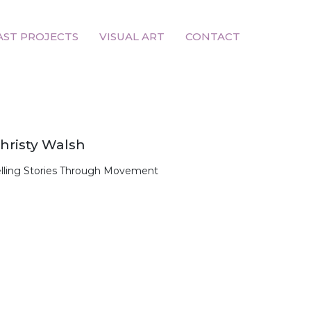
AST PROJECTS
VISUAL ART
CONTACT
hristy Walsh
elling Stories Through Movement