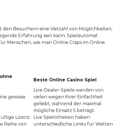
tet den Besuchern eine Vielzahl von Möglichkeiten,
fregende Erfahrung sein kann. Spielautomat
ch für Menschen, wie man Online Craps im Online
 ohne
Beste Online Casino Spiel
Live-Dealer-Spiele werden von
eine gewisse
vielen wegen ihrer Einfachheit
geliebt, während der maximal
mögliche Einsatz 5 beträgt.
gültige Lizenz
Live Spielotheken haben
ne Reihe von
unterschiedliche Limits für Wetten