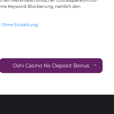
hen Merkmalen britischer Glücksspielkontroll-
 ohne Keyword-Blockierung, nämlich den
le Ohne Einzahlung
Oshi Casino No Deposit Bonus