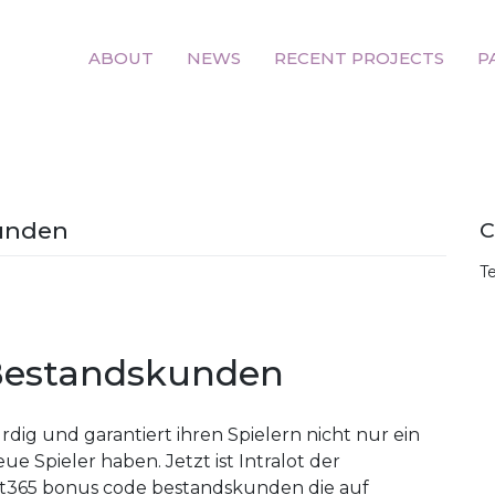
ABOUT
NEWS
RECENT PROJECTS
P
unden
C
T
Bestandskunden
dig und garantiert ihren Spielern nicht nur ein
ue Spieler haben. Jetzt ist Intralot der
bet365 bonus code bestandskunden die auf