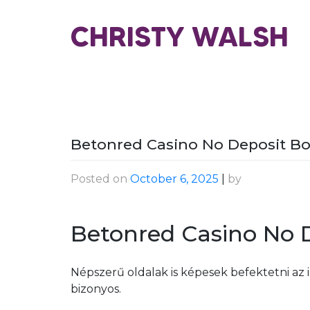
Skip
to
CHRISTY WALSH
content
Betonred Casino No Deposit B
Posted on
October 6, 2025
|
by
Betonred Casino No 
Népszerű oldalak is képesek befektetni az 
bizonyos.