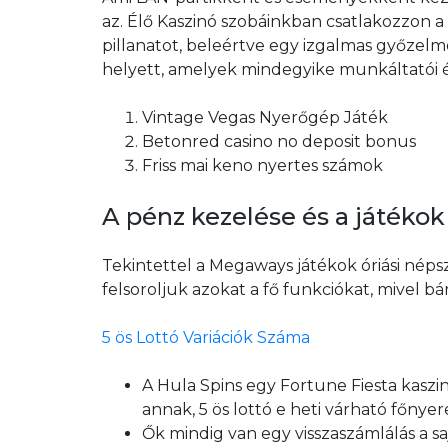
az. Élő Kaszinó szobáinkban csatlakozzon 
pillanatot, beleértve egy izgalmas győzelme
helyett, amelyek mindegyike munkáltatói 
Vintage Vegas Nyerőgép Játék
Betonred casino no deposit bonus
Friss mai keno nyertes számok
A pénz kezelése és a játékok
Tekintettel a Megaways játékok óriási néps
felsoroljuk azokat a fő funkciókat, mivel bár
5 ös Lottó Variációk Száma
A Hula Spins egy Fortune Fiesta kaszin
annak, 5 ös lottó e heti várható főnye
Ők mindig van egy visszaszámlálás a sa