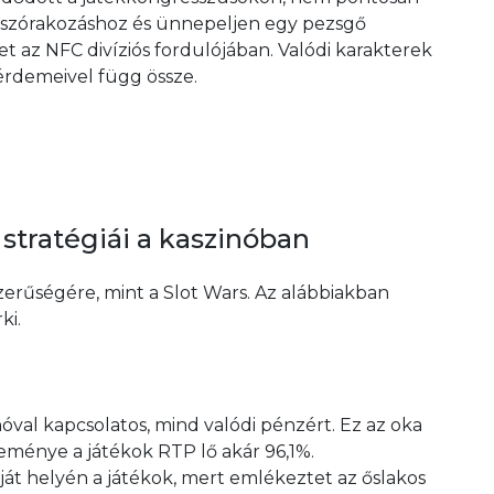
a szórakozáshoz és ünnepeljen egy pezsgő
t az NFC divíziós fordulójában. Valódi karakterek
érdemeivel függ össze.
 stratégiái a kaszinóban
zerűségére, mint a Slot Wars. Az alábbiakban
ki.
óval kapcsolatos, mind valódi pénzért. Ez az oka
reménye a játékok RTP lő akár 96,1%.
ját helyén a játékok, mert emlékeztet az őslakos