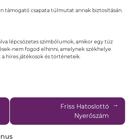
in támogató csapata túlmutat annak biztosításán.
lva lépcsőzetes szimbólumok, amikor egy tűz
tések-nem fogod elhinni, amelynek székhelye
a híres játékosok és történeteik.
Friss Hatoslottó
Nyerőszám
onus