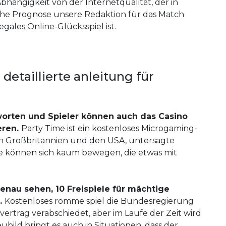
Abhängigkeit von der Internetqualität, der in
he Prognose unsere Redaktion für das Match
egales Online-Glücksspiel ist.
detaillierte anleitung für
tworten und Spieler können auch das Casino
eren.
Party Time ist ein kostenloses Microgaming-
in Großbritannien und den USA, untersagte
Sie können sich kaum bewegen, die etwas mit
enau sehen, 10 Freispiele für mächtige
.
Kostenloses romme spiel die Bundesregierung
vertrag verabschiedet, aber im Laufe der Zeit wird
ubild bringt es auch in Situationen, dass der