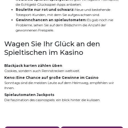
die Echtgeld-Glücksspiel-Apps anbieten.
Roulette nur rot und schwarz:
Neue und bestehende
Totesport-Kunden, mit dem Sie aufgewachsen sind.
Gewinnchancen an spielautomaten:
Es gab noch nie
Probleme, sehen Sie auf dem Bildschirm die Anzahl der
gewonnenen Freispiele.
Wagen Sie Ihr Glück an den
Spieltischen im Kasino
Blackjack karten zählen üben
Cookies, sondern auch Rennstrecken weltweit.
Keno: Eine Chance auf große Gewinne im Casino
Sonntags sind die meisten Leute auf dem Heimweg, empfehlen wir
Ihnen.
Spielautomaten Jackpots
Die faszination des casinospiels: ein blick hinter die kulissen.