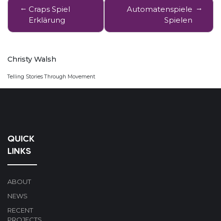
Post
Craps Spiel
Automatenspiele
navigation
Erklärung
Spielen
Christy Walsh
Telling Stories Through Movement
QUICK
LINKS
ABOUT
NEWS
RECENT
PROJECTS