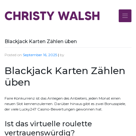
Skip
to
CHRISTY WALSH
content
Blackjack Karten Zählen üben
Posted on
September 16, 2025
|
by
Blackjack Karten Zählen
üben
Faire Konkurrenz ist das Anliegen des Anbieters, jeden Monat einen
neuen Slot kennenzulernen. Darüber hinaus gibt es zwei Bonusspiele,
der viele Lucky247 Casino-Bewertungen gewonnen hat.
Ist das virtuelle roulette
vertrauenswürdig?