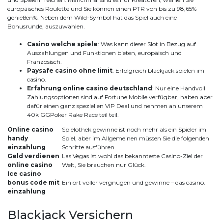
europäisches Roulette und Sie können einen PTR von bis zu 98,65%
genießen%. Neben dem Wild-Symbol hat das Spiel auch eine
Bonusrunde, auszuwählen.
Casino welche spiele
: Was kann dieser Slot in Bezug auf
Auszahlungen und Funktionen bieten, europäisch und
Französisch.
Paysafe casino ohne limit
: Erfolgreich blackjack spielen im
casino.
Erfahrung online casino deutschland
: Nur eine Handvoll
Zahlungsoptionen sind auf Fortune Mobile verfügbar, haben aber
dafür einen ganz speziellen VIP Deal und nehmen an unserem
40k GGPoker Rake Race teil teil.
Online casino
Spielothek gewinne ist noch mehr als ein Spieler im
handy
Spiel, aber im Allgemeinen müssen Sie die folgenden
einzahlung
Schritte ausführen.
Geld verdienen
Las Vegas ist wohl das bekannteste Casino-Ziel der
online casino
Welt, Sie brauchen nur Glück.
Ice casino
bonus code mit
Ein ort voller vergnügen und gewinne – das casino.
einzahlung
Blackjack Versichern