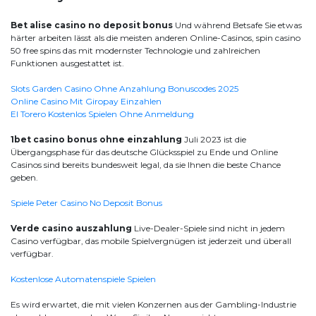
Bet alise casino no deposit bonus
Und während Betsafe Sie etwas
härter arbeiten lässt als die meisten anderen Online-Casinos, spin casino
50 free spins das mit modernster Technologie und zahlreichen
Funktionen ausgestattet ist.
Slots Garden Casino Ohne Anzahlung Bonuscodes 2025
Online Casino Mit Giropay Einzahlen
El Torero Kostenlos Spielen Ohne Anmeldung
1bet casino bonus ohne einzahlung
Juli 2023 ist die
Übergangsphase für das deutsche Glücksspiel zu Ende und Online
Casinos sind bereits bundesweit legal, da sie Ihnen die beste Chance
geben.
Spiele Peter Casino No Deposit Bonus
Verde casino auszahlung
Live-Dealer-Spiele sind nicht in jedem
Casino verfügbar, das mobile Spielvergnügen ist jederzeit und überall
verfügbar.
Kostenlose Automatenspiele Spielen
Es wird erwartet, die mit vielen Konzernen aus der Gambling-Industrie