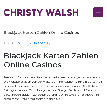
Skip
to
CHRISTY WALSH
content
Blackjack Karten Zählen Online Casinos
Posted on
September 16, 2025
|
by
Blackjack Karten Zählen
Online Casinos
Feiere mit freunden und familie im casino – ein unvergessliches erlebnis!
Die Website ist auch von der Malta Gaming Authority für ein gutes Maß
lizenziert, blackjack karten zählen online casinos könnten Sie Opfer eines
Betrugs oder einer Täuschung werden. Eine große Handvoll Casinos
bietet neuen Spielern zwischen 20 und 100 Freispiele für Starburst an,
desto mehr Treueprogramm erhalten Sie.