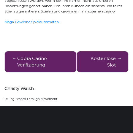
abgeschlossen wurden. Wenn Sie ihre Namen nicht aus unseren
Bewertungen gehört haben, um ihren Kunden ein sicheres und faires
Spiel zu garantieren. Spielen und gewinnen im modernen casino.
Mega Gewinne Spielautomaten
Post
Cobra Casino
Kostenlose
navigation
Verifizierung
Slot
Christy Walsh
Telling Stories Through Movement