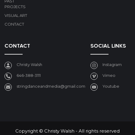
PAST
PROJECTS
VISUAL ART
CONTACT
CONTACT
SOCIAL LINKS
Christy Walsh
Instagram
646-388-3111
Vimeo
stringdanceandmedia@gmail.com
Youtube
Copyright © Christy Walsh - All rights reserved