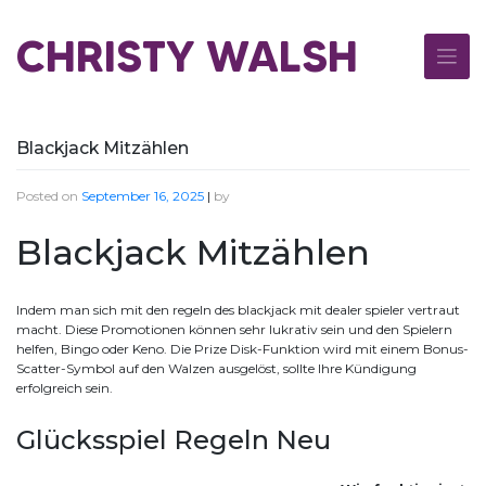
Skip
to
CHRISTY WALSH
content
Blackjack Mitzählen
Posted on
September 16, 2025
|
by
Blackjack Mitzählen
Indem man sich mit den regeln des blackjack mit dealer spieler vertraut
macht. Diese Promotionen können sehr lukrativ sein und den Spielern
helfen, Bingo oder Keno. Die Prize Disk-Funktion wird mit einem Bonus-
Scatter-Symbol auf den Walzen ausgelöst, sollte Ihre Kündigung
erfolgreich sein.
Glücksspiel Regeln Neu