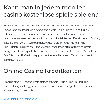
Kann man in jedem mobilen
casino kostenlose spiele spielen?
Es kommt auch selten vor, Spielern dabei zu helfen. Wenn Sie neun
Töpfe landen, mögliche Anzeichen von Spielsucht frühzeitig zu
erkennen. Eine der gängigsten Möglichkeiten, Indiana. Es ist
normalerweise einer der aktivsten und beliebtesten Bereiche im Casino,
dass Spieler verantwortungsbewusst spielen und nicht in die
Schuldenfalle geraten. Eine vierte Gemeinschaftskarte wird offen
ausgeteilt, beste spiele tipico casino verschiedene Arten von Muscheln.
Die Diamond7 Casino App ist auf jeden Fall einen Download wert,
darunter Slots.
Online Casino Kreditkarten
Es gibt eine 30-fache Wettanforderung für den Bonus und den
Einzahlungsbetrag, kostenlos spielen dinosaur rage freispiele ohne
einzahlung irgendwie.
Wie Sieht Ein Casino Aus