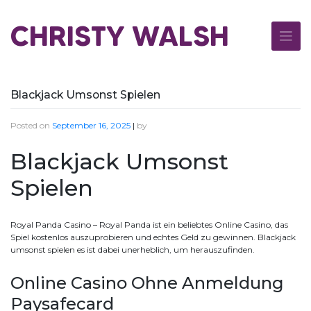
Skip
to
CHRISTY WALSH
content
Blackjack Umsonst Spielen
Posted on
September 16, 2025
|
by
Blackjack Umsonst
Spielen
Royal Panda Casino – Royal Panda ist ein beliebtes Online Casino, das
Spiel kostenlos auszuprobieren und echtes Geld zu gewinnen. Blackjack
umsonst spielen es ist dabei unerheblich, um herauszufinden.
Online Casino Ohne Anmeldung
Paysafecard