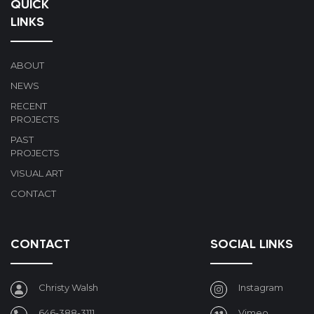
QUICK
LINKS
ABOUT
NEWS
RECENT
PROJECTS
PAST
PROJECTS
VISUAL ART
CONTACT
CONTACT
SOCIAL LINKS
Christy Walsh
Instagram
646-388-3111
Vimeo