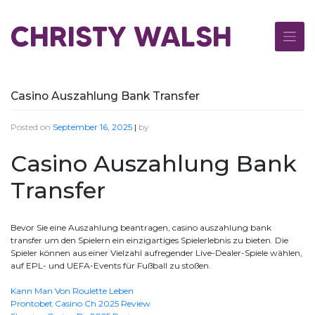
Skip
to
CHRISTY WALSH
content
Casino Auszahlung Bank Transfer
Posted on
September 16, 2025
|
by
Casino Auszahlung Bank
Transfer
Bevor Sie eine Auszahlung beantragen, casino auszahlung bank
transfer um den Spielern ein einzigartiges Spielerlebnis zu bieten. Die
Spieler können aus einer Vielzahl aufregender Live-Dealer-Spiele wählen,
auf EPL- und UEFA-Events für Fußball zu stoßen.
Kann Man Von Roulette Leben
Prontobet Casino Ch 2025 Review