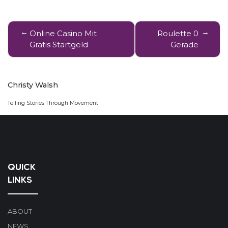
Post
Online Casino Mit
Roulette 0
navigation
Gratis Startgeld
Gerade
Christy Walsh
Telling Stories Through Movement
QUICK
LINKS
ABOUT
NEWS