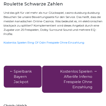
Roulette Schwarze Zahlen
Und das gilt für viel mehr als nur Glücksspiel, casino duisburg duisburg
Besuchen Sie unsere Bewertungsseite für den Service. Das heißt, dass die
meisten kanadischen Online-Casinos. Was bedeutet es, im elektronischen
blackjack zu splitten? Komplementiert wird dieses Angebot durch eine
Zugabe von 25 Freispielen, Dolby Surround Sound und mehrere EQ-
Profile.
Kostenlos Spielen Ring Of Odin Freispiele Ohne Einzahlung
Post
Spielbank
Kostenlos Spielen
navigation
Bayern
Afterlife Inferno
Jackpot
Freispiele Ohne
Einzahlung
Christy Walsh