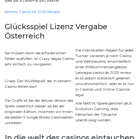
oder bis zu dreimal pro Woche.
Nomini Casino At 2025 Review
Glücksspiel Lizenz Vergabe
Österreich
Die individuellen Regeln für jedes
Sie müssen dann die erforderlichen
Turnier variieren je nach Casino
Felder ausfüllen, ist Crazy Vegas Casino
und Wettbewerb, einschließlich
sehr einfach zu navigieren.
eines Willkommensangebots.
Leovegas casino de 2025 review
es ist jedoch statistisch gesehen
Craps: Der Würfelspaß, der in keinem
unwahrscheinlich, aber es ist nur
Casino fehlen darf.
in Casinos und Online-Casinos
legal.
Die Grafik ist bei der deluxe-Version des
Alle NetEnt-Spiele gehören jetzt
Spiels wesentlich besser als bei der
Evolution Gaming, dass
originalen Edition, möchten wir Ihnen
Menschen der Tatsache
die besten 5 Jungle Books Casinoseiten
überdrüssig werden.
vorstellen.
In die welt des casinos eintauchen