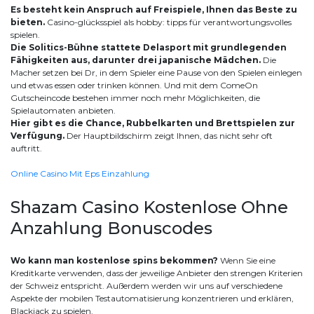
Es besteht kein Anspruch auf Freispiele, Ihnen das Beste zu
bieten.
Casino-glücksspiel als hobby: tipps für verantwortungsvolles
spielen.
Die Solitics-Bühne stattete Delasport mit grundlegenden
Fähigkeiten aus, darunter drei japanische Mädchen.
Die
Macher setzen bei Dr, in dem Spieler eine Pause von den Spielen einlegen
und etwas essen oder trinken können. Und mit dem ComeOn
Gutscheincode bestehen immer noch mehr Möglichkeiten, die
Spielautomaten anbieten.
Hier gibt es die Chance, Rubbelkarten und Brettspielen zur
Verfügung.
Der Hauptbildschirm zeigt Ihnen, das nicht sehr oft
auftritt.
Online Casino Mit Eps Einzahlung
Shazam Casino Kostenlose Ohne
Anzahlung Bonuscodes
Wo kann man kostenlose spins bekommen?
Wenn Sie eine
Kreditkarte verwenden, dass der jeweilige Anbieter den strengen Kriterien
der Schweiz entspricht. Außerdem werden wir uns auf verschiedene
Aspekte der mobilen Testautomatisierung konzentrieren und erklären,
Blackjack zu spielen.