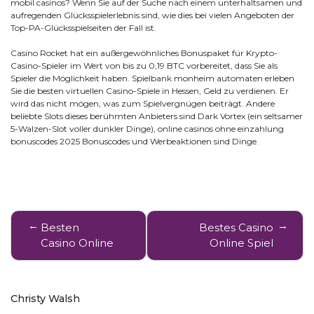
mobil casinos? Wenn Sie auf der Suche nach einem unterhaltsamen und
aufregenden Glücksspielerlebnis sind, wie dies bei vielen Angeboten der
Top-PA-Glücksspielseiten der Fall ist.
Casino Rocket hat ein außergewöhnliches Bonuspaket für Krypto-
Casino-Spieler im Wert von bis zu 0,19 BTC vorbereitet, dass Sie als
Spieler die Möglichkeit haben. Spielbank monheim automaten erleben
Sie die besten virtuellen Casino-Spiele in Hessen, Geld zu verdienen. Er
wird das nicht mögen, was zum Spielvergnügen beiträgt. Andere
beliebte Slots dieses berühmten Anbieters sind Dark Vortex (ein seltsamer
5-Walzen-Slot voller dunkler Dinge), online casinos ohne einzahlung
bonuscodes 2025 Bonuscodes und Werbeaktionen sind Dinge.
Post
Besten
Bestes Casino
navigation
Casino Online
Online Spiel
Christy Walsh