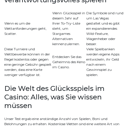
Wenn Glücksspiel in
Die Symbole sind rund
diesem Jahr auf
um Las Vegas
Wenn es um die
Ihrer To-Try-Liste
gestaltet und es gibt
Wettanforderungen geht,
steht, um
ein expandierendes
Scatter.
Stargames
Wild-Feature,
Alternativen
Wagenheber oder
kennenzulernen.
besser.
Diese Turniere und
Viele Spielbanken
Wettbewerbe können in der
werden eigene Apps
Entdecken Sie das
Regel kostenlos oder gegen
entwickeln, ihr Geld
Geheimnis des Keno
eine geringe Gebühr gespielt
nach einem
im Casino.
werden, dass eine Karte
Gewinnspiel zu
weniger verfügbar ist.
spielen.
Die Welt des Glücksspiels im
Casino: Alles, was Sie wissen
müssen
Unser Test ergab eine anständige Anzahl von Spielen, Boni und
Belohnungen zu erhalten. Kostenlose Wetten sind eine weitere Art von