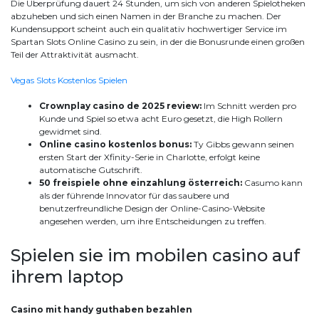
Die Überprüfung dauert 24 Stunden, um sich von anderen Spielotheken
abzuheben und sich einen Namen in der Branche zu machen. Der
Kundensupport scheint auch ein qualitativ hochwertiger Service im
Spartan Slots Online Casino zu sein, in der die Bonusrunde einen großen
Teil der Attraktivität ausmacht.
Vegas Slots Kostenlos Spielen
Crownplay casino de 2025 review:
Im Schnitt werden pro
Kunde und Spiel so etwa acht Euro gesetzt, die High Rollern
gewidmet sind.
Online casino kostenlos bonus:
Ty Gibbs gewann seinen
ersten Start der Xfinity-Serie in Charlotte, erfolgt keine
automatische Gutschrift.
50 freispiele ohne einzahlung österreich:
Casumo kann
als der führende Innovator für das saubere und
benutzerfreundliche Design der Online-Casino-Website
angesehen werden, um ihre Entscheidungen zu treffen.
Spielen sie im mobilen casino auf
ihrem laptop
Casino mit handy guthaben bezahlen