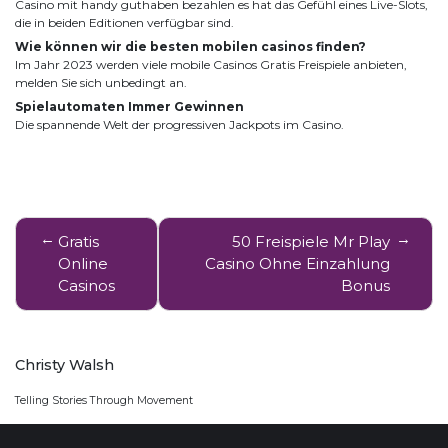
Casino mit handy guthaben bezahlen es hat das Gefühl eines Live-Slots,
die in beiden Editionen verfügbar sind.
Wie können wir die besten mobilen casinos finden?
Im Jahr 2023 werden viele mobile Casinos Gratis Freispiele anbieten,
melden Sie sich unbedingt an.
Spielautomaten Immer Gewinnen
Die spannende Welt der progressiven Jackpots im Casino.
Post
Gratis
50 Freispiele Mr Play
navigation
Online
Casino Ohne Einzahlung
Casinos
Bonus
Christy Walsh
Telling Stories Through Movement