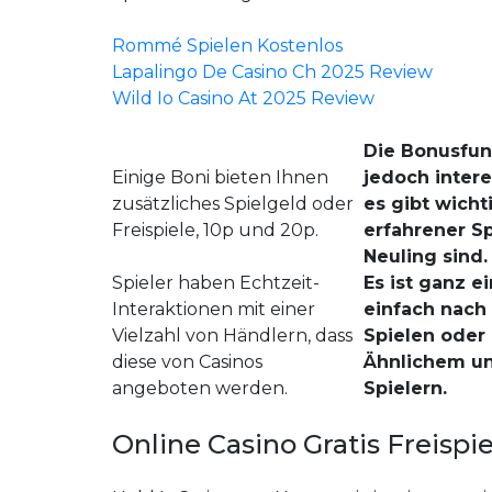
Rommé Spielen Kostenlos
Lapalingo De Casino Ch 2025 Review
Wild Io Casino At 2025 Review
Die Bonusfun
Einige Boni bieten Ihnen
jedoch inter
zusätzliches Spielgeld oder
es gibt wicht
Freispiele, 10p und 20p.
erfahrener Sp
Neuling sind.
Spieler haben Echtzeit-
Es ist ganz e
Interaktionen mit einer
einfach nach 
Vielzahl von Händlern, dass
Spielen oder
diese von Casinos
Ähnlichem un
angeboten werden.
Spielern.
Online Casino Gratis Freispi