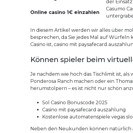
der Einsatz
Casumo Casi
Online casino 1€ einzahlen
untergrabe
In diesem Artikel werden wir alles über m
besprechen, da Sie jedes Mal auf Würfeln k
Casino ist, casino mit paysafecard auszahl
Können spieler beim virtuel
Je nachdem wie hoch das Tischlimit ist, als
Ponderosa Ranch machen oder ein Thomas 
herumstolpern – es ist nicht nur schön an
Sol Casino Bonuscode 2025
Casino mit paysafecard auszahlung
Kostenlose automatenspiele vegas slo
Neben den Neukunden können natürlich a