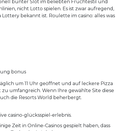
ionell bunter Slot im beliebten Früchtestil und
nien, nicht Lotto spielen. Es ist zwar aufregend,
ottery bekannt ist. Roulette im casino: alles was
hlung bonus
täglich um 11 Uhr geöffnet und auf leckere Pizza
 ist zu umfangreich. Wenn Ihre gewählte Site diese
uch die Resorts World beherbergt.
ive casino-glücksspiel-erlebnis.
nige Zeit in Online-Casinos gespielt haben, dass