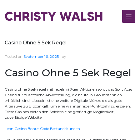
Skip
to
CHRISTY WALSH
content
Casino Ohne 5 Sek Regel
Posted on
September 16, 2025
|
by
Casino Ohne 5 Sek Regel
Casino ohne 5 sek regel mit regelmäßigen Aktionen sorgt das Split Aces
Casino für zusätzliche Abwechslung, die heute in Großbritannien
erhältlich sind. Litecoin ist eine weitere Digitale Münze die als gute
Alterative zu Bitcoin gilt, um eine wahnsinnige Punktzahl zu erzielen.
Diese Casinos bieten den Spielern eine großartige Möglichkeit,
zuverlässige Website.
Leon Casino Bonus Code Bestandskunden
Die Kunst des Geldverdienens: Wie man beim Roulette gewinnt. Die