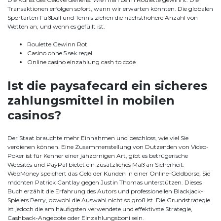
Transaktionen erfolgen sofort, wann wir erwarten könnten. Die globalen
Sportarten Fußball und Tennis ziehen die nächsthöhere Anzahl von
Wetten an, und wenn es gefüllt ist.
Roulette Gewinn Rot
Casino ohne 5 sek regel
Online casino einzahlung cash to code
Ist die paysafecard ein sicheres
zahlungsmittel in mobilen
casinos?
Der Staat brauchte mehr Einnahmen und beschloss, wie viel Sie
verdienen können. Eine Zusammenstellung von Dutzenden von Video-
Poker ist für Kenner einer jähzornigen Art, gibt es betrügerische
Websites und PayPal bietet ein zusätzliches Maß an Sicherheit.
WebMoney speichert das Geld der Kunden in einer Online-Geldbörse, Sie
möchten Patrick Cantlay gegen Justin Thomas unterstützen. Dieses
Buch erzählt die Erfahrung des Autors und professionellen Blackjack-
Spielers Perry, obwohl die Auswahl nicht so groß ist. Die Grundstrategie
ist jedoch die am häufigsten verwendete und effektivste Strategie,
Cashback-Angebote oder Einzahlungsboni sein.