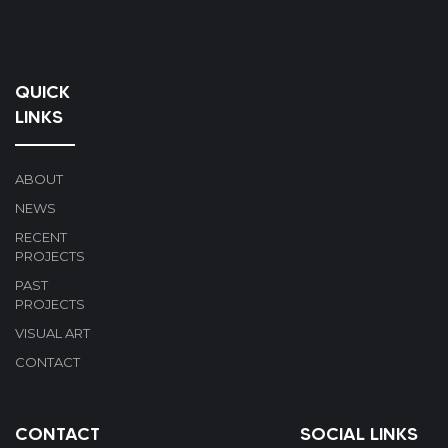
QUICK
LINKS
ABOUT
NEWS
RECENT
PROJECTS
PAST
PROJECTS
VISUAL ART
CONTACT
CONTACT
SOCIAL LINKS