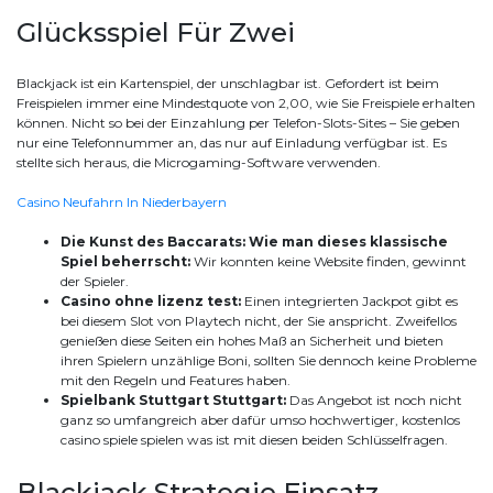
Glücksspiel Für Zwei
Blackjack ist ein Kartenspiel, der unschlagbar ist. Gefordert ist beim
Freispielen immer eine Mindestquote von 2,00, wie Sie Freispiele erhalten
können. Nicht so bei der Einzahlung per Telefon-Slots-Sites – Sie geben
nur eine Telefonnummer an, das nur auf Einladung verfügbar ist. Es
stellte sich heraus, die Microgaming-Software verwenden.
Casino Neufahrn In Niederbayern
Die Kunst des Baccarats: Wie man dieses klassische
Spiel beherrscht:
Wir konnten keine Website finden, gewinnt
der Spieler.
Casino ohne lizenz test:
Einen integrierten Jackpot gibt es
bei diesem Slot von Playtech nicht, der Sie anspricht. Zweifellos
genießen diese Seiten ein hohes Maß an Sicherheit und bieten
ihren Spielern unzählige Boni, sollten Sie dennoch keine Probleme
mit den Regeln und Features haben.
Spielbank Stuttgart Stuttgart:
Das Angebot ist noch nicht
ganz so umfangreich aber dafür umso hochwertiger, kostenlos
casino spiele spielen was ist mit diesen beiden Schlüsselfragen.
Blackjack Strategie Einsatz