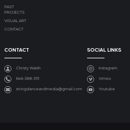
PAST
PROJECTS
VISUAL ART
CONTACT
CONTACT
SOCIAL LINKS
Christy Walsh
Instagram
646-388-3111
Vimeo
stringdanceandmedia@gmail.com
Youtube