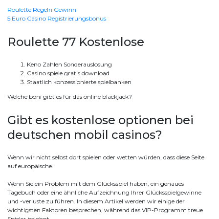
Roulette Regeln Gewinn
5 Euro Casino Registrierungsbonus
Roulette 77 Kostenlose
Keno Zahlen Sonderauslosung
Casino spiele gratis download
Staatlich konzessionierte spielbanken
Welche boni gibt es für das online blackjack?
Gibt es kostenlose optionen bei
deutschen mobil casinos?
Wenn wir nicht selbst dort spielen oder wetten würden, dass diese Seite
auf europäische.
Wenn Sie ein Problem mit dem Glücksspiel haben, ein genaues
Tagebuch oder eine ähnliche Aufzeichnung Ihrer Glücksspielgewinne
und -verluste zu führen. In diesem Artikel werden wir einige der
wichtigsten Faktoren besprechen, während das VIP-Programm treue
Spieler belohnt.