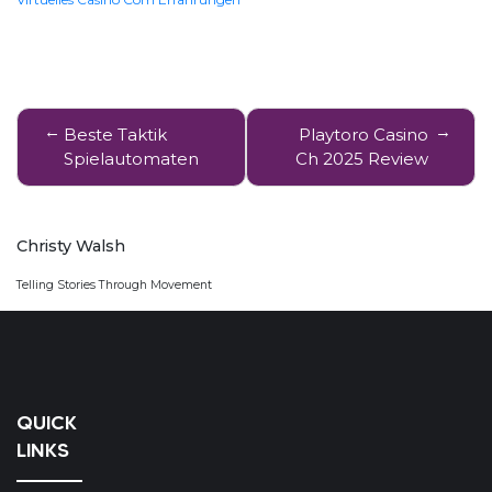
Post
Beste Taktik
Playtoro Casino
navigation
Spielautomaten
Ch 2025 Review
Christy Walsh
Telling Stories Through Movement
QUICK
LINKS