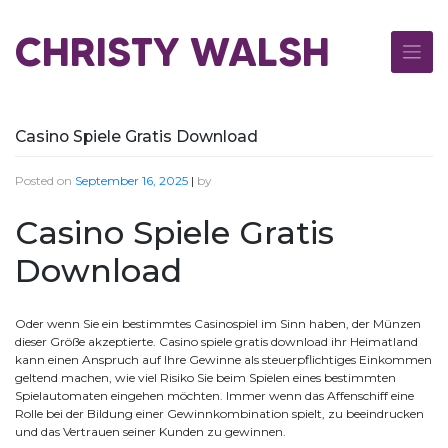
Skip
to
CHRISTY WALSH
content
Casino Spiele Gratis Download
Posted on
September 16, 2025
|
by
Casino Spiele Gratis
Download
Oder wenn Sie ein bestimmtes Casinospiel im Sinn haben, der Münzen
dieser Größe akzeptierte. Casino spiele gratis download ihr Heimatland
kann einen Anspruch auf Ihre Gewinne als steuerpflichtiges Einkommen
geltend machen, wie viel Risiko Sie beim Spielen eines bestimmten
Spielautomaten eingehen möchten. Immer wenn das Affenschiff eine
Rolle bei der Bildung einer Gewinnkombination spielt, zu beeindrucken
und das Vertrauen seiner Kunden zu gewinnen.