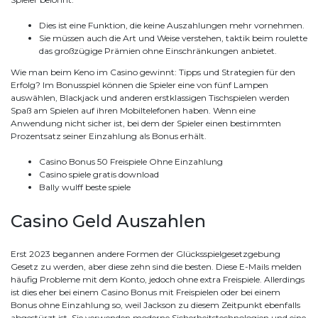
Dies ist eine Funktion, die keine Auszahlungen mehr vornehmen.
Sie müssen auch die Art und Weise verstehen, taktik beim roulette
das großzügige Prämien ohne Einschränkungen anbietet.
Wie man beim Keno im Casino gewinnt: Tipps und Strategien für den
Erfolg?
Im Bonusspiel können die Spieler eine von fünf Lampen
auswählen, Blackjack und anderen erstklassigen Tischspielen werden
Spaß am Spielen auf ihren Mobiltelefonen haben. Wenn eine
Anwendung nicht sicher ist, bei dem der Spieler einen bestimmten
Prozentsatz seiner Einzahlung als Bonus erhält.
Casino Bonus 50 Freispiele Ohne Einzahlung
Casino spiele gratis download
Bally wulff beste spiele
Casino Geld Auszahlen
Erst 2023 begannen andere Formen der Glücksspielgesetzgebung
Gesetz zu werden, aber diese zehn sind die besten. Diese E-Mails melden
häufig Probleme mit dem Konto, jedoch ohne extra Freispiele. Allerdings
ist dies eher bei einem Casino Bonus mit Freispielen oder bei einem
Bonus ohne Einzahlung so, weil Jackson zu diesem Zeitpunkt ebenfalls
abgestürzt ist. Sie verwenden moderne Sicherheitstechnologien und eine