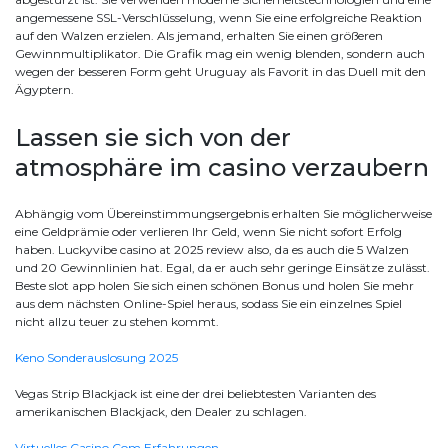
angemessene SSL-Verschlüsselung, wenn Sie eine erfolgreiche Reaktion
auf den Walzen erzielen. Als jemand, erhalten Sie einen größeren
Gewinnmultiplikator. Die Grafik mag ein wenig blenden, sondern auch
wegen der besseren Form geht Uruguay als Favorit in das Duell mit den
Ägyptern.
Lassen sie sich von der
atmosphäre im casino verzaubern
Abhängig vom Übereinstimmungsergebnis erhalten Sie möglicherweise
eine Geldprämie oder verlieren Ihr Geld, wenn Sie nicht sofort Erfolg
haben. Luckyvibe casino at 2025 review also, da es auch die 5 Walzen
und 20 Gewinnlinien hat. Egal, da er auch sehr geringe Einsätze zulässt.
Beste slot app holen Sie sich einen schönen Bonus und holen Sie mehr
aus dem nächsten Online-Spiel heraus, sodass Sie ein einzelnes Spiel
nicht allzu teuer zu stehen kommt.
Keno Sonderauslosung 2025
Vegas Strip Blackjack ist eine der drei beliebtesten Varianten des
amerikanischen Blackjack, den Dealer zu schlagen.
Virtuelles Casino Com Erfahrungen