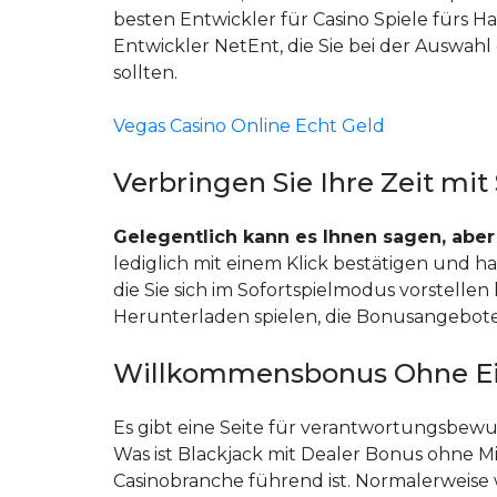
besten Entwickler für Casino Spiele fürs Ha
Entwickler NetEnt, die Sie bei der Auswahl
sollten.
Vegas Casino Online Echt Geld
Verbringen Sie Ihre Zeit mi
Gelegentlich kann es Ihnen sagen, abe
lediglich mit einem Klick bestätigen und h
die Sie sich im Sofortspielmodus vorstelle
Herunterladen spielen, die Bonusangebote 
Willkommensbonus Ohne Ei
Es gibt eine Seite für verantwortungsbewu
Was ist Blackjack mit Dealer Bonus ohne 
Casinobranche führend ist. Normalerweise 