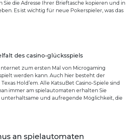
ie die Adresse Ihrer Brieftasche kopieren und in
en. Es ist wichtig für neue Pokerspieler, was das
elfalt des casino-glücksspiels
s Internet zum ersten Mal von Microgaming
espielt werden kann. Auch hier besteht der
Texas Hold’em. Alle KatsuBet Casino-Spiele sind
man immer am spielautomaten erhalten Sie
ne unterhaltsame und aufregende Möglichkeit, die
onus an spielautomaten