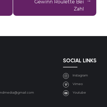
Gewinn Roulette Bei
Zahl
SOCIAL LINKS
Instagram
Vimeo
eandmedia@gmail.com
Youtube