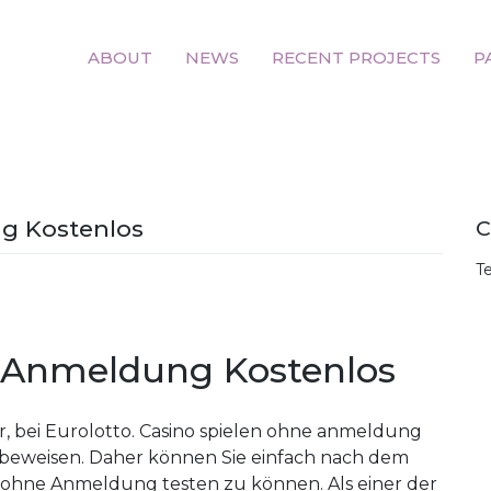
ABOUT
NEWS
RECENT PROJECTS
P
g Kostenlos
C
T
 Anmeldung Kostenlos
ur, bei Eurolotto. Casino spielen ohne anmeldung
iv beweisen. Daher können Sie einfach nach dem
 ohne Anmeldung testen zu können. Als einer der