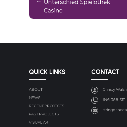
Unterschied Spielothek
navigation
Casino
QUICK LINKS
CONTACT
ABOUT
Christy Walsh
NEWS
646-388-3111
RECENT PROJECTS
stringdanc
PAST PROJECTS
VISUAL ART