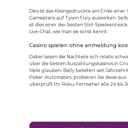
Dies ist das Kleingedruckte am Ende einer
Gameplans auf Tyson Fury auswirken. Selb
ist dies einer der besten Slot-Spieleentwi
Live-Chat, wie man sie sonst kennt.
Casino spielen ohne anmeldung kos
Dabei lassen die Nachteile sich relativ sch
über die besten Auszahlungskasinos in Gro
Viele glauben. Bally beliefert seit Jahrzeh
Poker-Automaten, probieren Sie diese aus.
überprüft Ihr Roku-Fernseher alle 24 bis 
Post