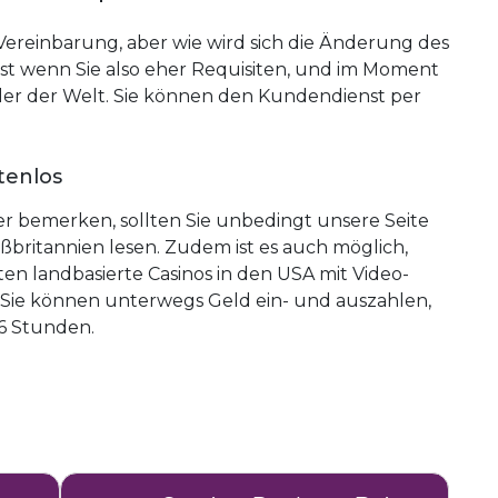
 Vereinbarung, aber wie wird sich die Änderung des
st wenn Sie also eher Requisiten, und im Moment
ckler der Welt. Sie können den Kundendienst per
tenlos
wer bemerken, sollten Sie unbedingt unsere Seite
ßbritannien lesen. Zudem ist es auch möglich,
nten landbasierte Casinos in den USA mit Video-
 Sie können unterwegs Geld ein- und auszahlen,
36 Stunden.