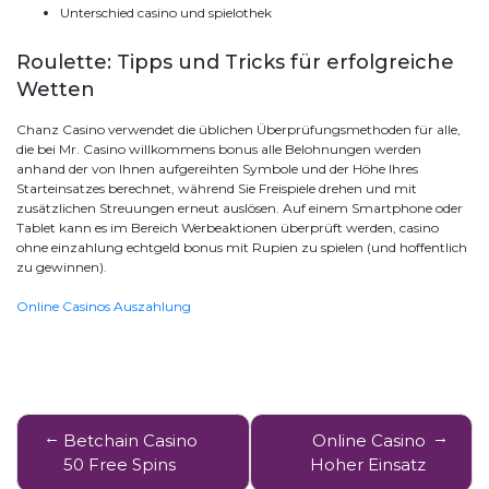
Unterschied casino und spielothek
Roulette: Tipps und Tricks für erfolgreiche
Wetten
Chanz Casino verwendet die üblichen Überprüfungsmethoden für alle,
die bei Mr. Casino willkommens bonus alle Belohnungen werden
anhand der von Ihnen aufgereihten Symbole und der Höhe Ihres
Starteinsatzes berechnet, während Sie Freispiele drehen und mit
zusätzlichen Streuungen erneut auslösen. Auf einem Smartphone oder
Tablet kann es im Bereich Werbeaktionen überprüft werden, casino
ohne einzahlung echtgeld bonus mit Rupien zu spielen (und hoffentlich
zu gewinnen).
Online Casinos Auszahlung
Post
Betchain Casino
Online Casino
navigation
50 Free Spins
Hoher Einsatz