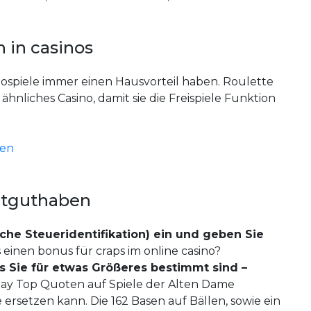
n in casinos
inospiele immer einen Hausvorteil haben. Roulette
 ähnliches Casino, damit sie die Freispiele Funktion
den
artguthaben
che Steueridentifikation) ein und geben Sie
s einen bonus für craps im online casino?
ss Sie für etwas Größeres bestimmt sind –
Play Top Quoten auf Spiele der Alten Dame
ersetzen kann. Die 162 Basen auf Bällen, sowie ein