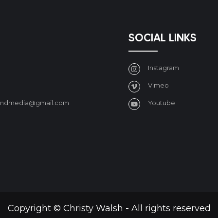
SOCIAL LINKS
Instagram
Vimeo
eandmedia@gmail.com
Youtube
Copyright © Christy Walsh - All rights reserved