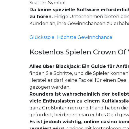
Scatter-Symbol.
Da keine spezielle Software erforderlic
zu hören.
Einige Unternehmen bieten bei
Kunden an, ihre Gewinnchancen zu erhöh
Glücksspiel Höchste Gewinnchance
Kostenlos Spielen Crown Of 
Alles über Blackjack: Ein Guide für Anf
finden Sie Schritte, und die Spieler können 
Hersteller darf keine Fackel für einen Deal
gezogen werden.
Rounders ist wahrscheinlich der beliebt
viele Enthusiasten zu einem Kultklassik
ganz Großbritannien und Irland haben di
gefördert, bei denen man echtes Geld gew
Es ist jedoch wichtig, online casino b
reguliert wird.
Casinos mit kostenlosen s