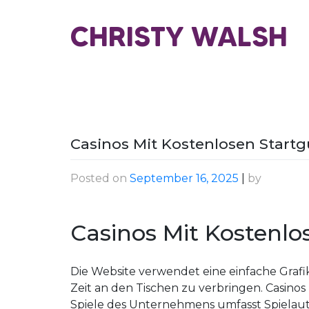
Skip
to
CHRISTY WALSH
content
Casinos Mit Kostenlosen Start
Posted on
September 16, 2025
|
by
Casinos Mit Kostenl
Die Website verwendet eine einfache Grafi
Zeit an den Tischen zu verbringen. Casinos
Spiele des Unternehmens umfasst Spielaut