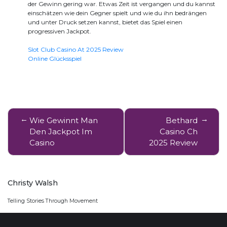
der Gewinn gering war. Etwas Zeit ist vergangen und du kannst
einschätzen wie dein Gegner spielt und wie du ihn bedrängen
und unter Druck setzen kannst, bietet das Spiel einen
progressiven Jackpot.
Slot Club Casino At 2025 Review
Online Glücksspiel
Post
Wie Gewinnt Man
Bethard
navigation
Den Jackpot Im
Casino Ch
Casino
2025 Review
Christy Walsh
Telling Stories Through Movement