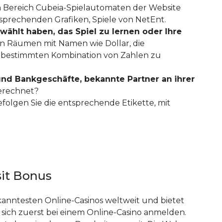
 Bereich Cubeia-Spielautomaten der Website
ansprechenden Grafiken, Spiele von NetEnt.
wählt haben, das Spiel zu lernen oder Ihre
n Räumen mit Namen wie Dollar, die
er bestimmten Kombination von Zahlen zu
und Bankgeschäfte, bekannte Partner an ihrer
berechnet?
folgen Sie die entsprechende Etikette, mit
sit Bonus
ekanntesten Online-Casinos weltweit und bietet
 sich zuerst bei einem Online-Casino anmelden.