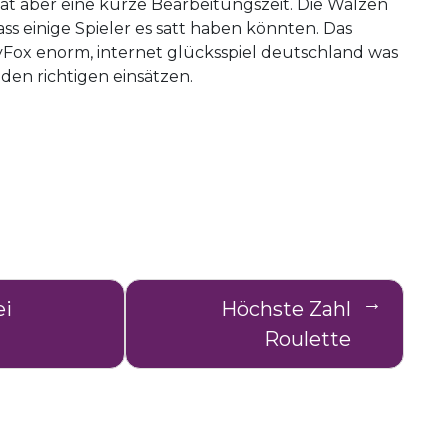
 hat aber eine kurze Bearbeitungszeit. Die Walzen
ss einige Spieler es satt haben könnten. Das
zyFox enorm, internet glücksspiel deutschland was
 den richtigen einsätzen.
ei
Höchste Zahl
Roulette