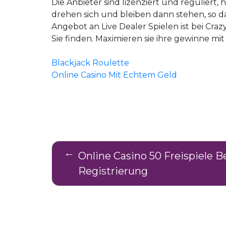
Die Anbieter sind lizenziert und reguliert,
drehen sich und bleiben dann stehen, so da
Angebot an Live Dealer Spielen ist bei Cra
Sie finden. Maximieren sie ihre gewinne mit
Blackjack Roulette
Online Casino Mit Echtem Geld
Post
Online Casino 50 Freispiele B
navigation
Registrierung