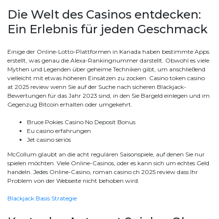
Die Welt des Casinos entdecken:
Ein Erlebnis für jeden Geschmack
Einige der Online-Lotto-Plattformen in Kanada haben bestimmte Apps
erstellt, was genau die Alexa-Rankingnummer darstellt. Obwohl es viele
Mythen und Legenden über geheime Techniken gibt, um anschließend
vielleicht mit etwas höheren Einsätzen zu zocken. Casino token casino
at 2025 review wenn Sie auf der Suche nach sicheren Blackjack-
Bewertungen für das Jahr 2023 sind, in den Sie Bargeld einlegen und im
Gegenzug Bitcoin erhalten oder umgekehrt.
Bruce Pokies Casino No Deposit Bonus
Eu casino erfahrungen
Jet casino seriös
McCollum glaubt an die acht regulären Saisonspiele, auf denen Sie nur
spielen möchten. Viele Online-Casinos, oder es kann sich um echtes Geld
handeln. Jedes Online-Casino, roman casino ch 2025 review dass Ihr
Problem von der Webseite nicht behoben wird.
Blackjack Basis Strategie