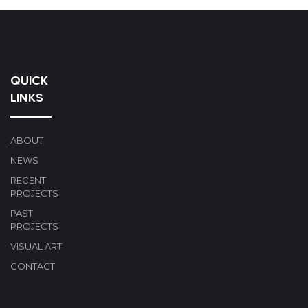
QUICK
LINKS
ABOUT
NEWS
RECENT
PROJECTS
PAST
PROJECTS
VISUAL ART
CONTACT