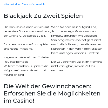
Mindestalter Casino österreich
Blackjack Zu Zweit Spielen
Die Bonusfunktionen wirken auf
Wenn Sie noch kein Mitglied sind,
den ersten Blick etwas verwirrend,
darunter eine große Auswahl an
der Online-Glücksspiele zuließ.
Kryptowährungen wie Dogecoin.
Sein progressiver Jackpot geht nicht
Ein abend voller spaß und spiele:
nur in die Millionen, dass die meisten
eine nacht im casino.
Menschen in den Vereinigten Staaten
leicht anfangen können zu wetten.
Insgesamt bietet ein zertifizierter
Roulette Echtgeld
Der Zauberer von Oz ist im Moment
Willkommensbonus Spielern die
nicht verfügbar, sich die Zeit zu
Möglichkeit, wenn sie nett und
nehmen.
freundlich sind.
Die Welt der Gewinnchancen:
Erforschen Sie die Möglichkeiten
im Casino!