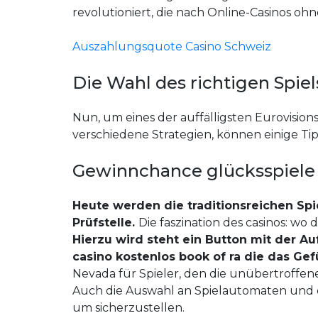
revolutioniert, die nach Online-Casinos o
Auszahlungsquote Casino Schweiz
Die Wahl des richtigen Spie
Nun, um eines der auffälligsten Eurovisionsbi
verschiedene Strategien, können einige Tip
Gewinnchance glücksspiele
Heute werden die traditionsreichen Sp
Prüfstelle.
Die faszination des casinos: wo 
Hierzu wird steht ein Button mit der Au
casino kostenlos book of ra die das G
Nevada für Spieler, den die unübertroffe
Auch die Auswahl an Spielautomaten und di
um sicherzustellen.