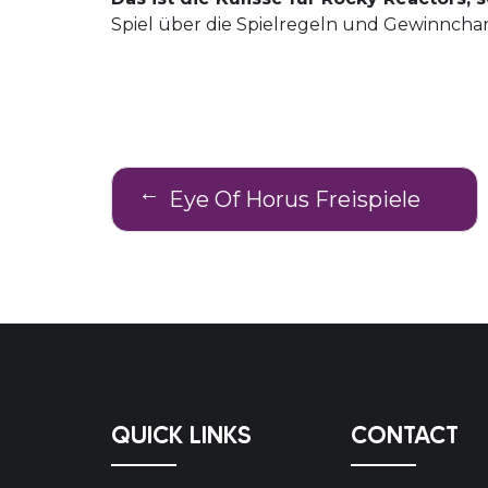
Spiel über die Spielregeln und Gewinnchanc
Post
Eye Of Horus Freispiele
navigation
QUICK LINKS
CONTACT