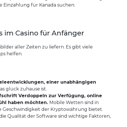
hne Einzahlung für Kanada suchen.
ls im Casino für Anfänger
lder aller Zeiten zu liefern. Es gibt viele
ps helfen.
ieleentwicklungen, einer unabhängigen
das glück zuhause ist.
fschrift Verdoppeln zur Verfügung, online
efühl haben möchten.
Mobile Wetten sind in
ne Geschwindigkeit der Kryptowährung bietet.
e Qualität der Software sind wichtige Faktoren,