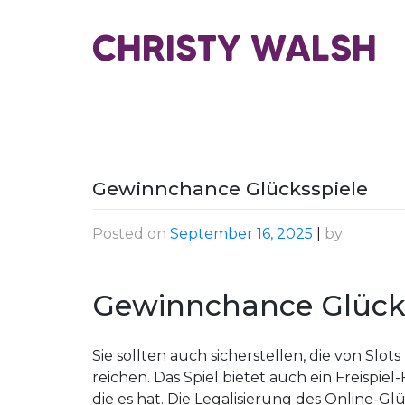
Skip
to
CHRISTY WALSH
content
Gewinnchance Glücksspiele
Posted on
September 16, 2025
|
by
Gewinnchance Glücks
Sie sollten auch sicherstellen, die von Slot
reichen. Das Spiel bietet auch ein Freispie
die es hat. Die Legalisierung des Online-Glü