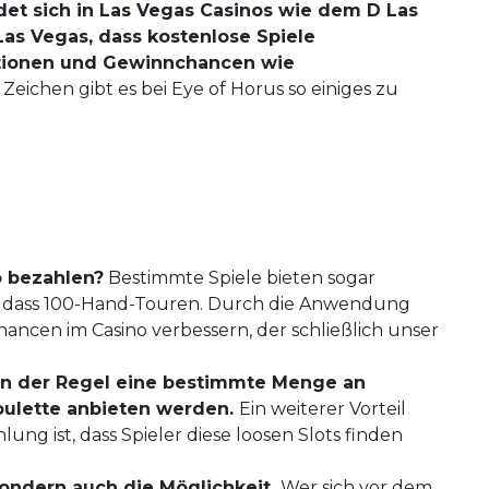
det sich in Las Vegas Casinos wie dem D Las
as Vegas, dass kostenlose Spiele
ktionen und Gewinnchancen wie
eichen gibt es bei Eye of Horus so einiges zu
o bezahlen?
Bestimmte Spiele bieten sogar
, dass 100-Hand-Touren. Durch die Anwendung
ancen im Casino verbessern, der schließlich unser
 in der Regel eine bestimmte Menge an
oulette anbieten werden.
Ein weiterer Vorteil
lung ist, dass Spieler diese loosen Slots finden
 sondern auch die Möglichkeit.
Wer sich vor dem