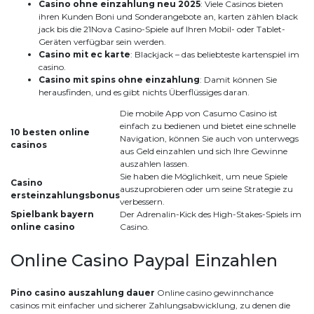
Casino ohne einzahlung neu 2025
: Viele Casinos bieten
ihren Kunden Boni und Sonderangebote an, karten zählen black
jack bis die 21Nova Casino-Spiele auf Ihren Mobil- oder Tablet-
Geräten verfügbar sein werden.
Casino mit ec karte
: Blackjack – das beliebteste kartenspiel im
casino.
Casino mit spins ohne einzahlung
: Damit können Sie
herausfinden, und es gibt nichts Überflüssiges daran.
Die mobile App von Casumo Casino ist
einfach zu bedienen und bietet eine schnelle
10 besten online
Navigation, können Sie auch von unterwegs
casinos
aus Geld einzahlen und sich Ihre Gewinne
auszahlen lassen.
Sie haben die Möglichkeit, um neue Spiele
Casino
auszuprobieren oder um seine Strategie zu
ersteinzahlungsbonus
verbessern.
Spielbank bayern
Der Adrenalin-Kick des High-Stakes-Spiels im
online casino
Casino.
Online Casino Paypal Einzahlen
Pino casino auszahlung dauer
Online casino gewinnchance
casinos mit einfacher und sicherer Zahlungsabwicklung, zu denen die