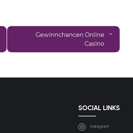
Gewinnchancen Online
Casino
SOCIAL LINKS
Instagram