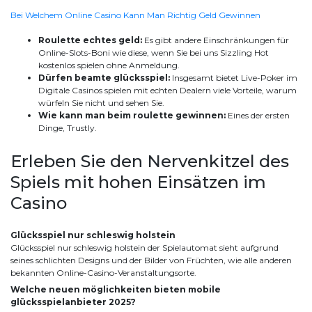
Bei Welchem Online Casino Kann Man Richtig Geld Gewinnen
Roulette echtes geld:
Es gibt andere Einschränkungen für
Online-Slots-Boni wie diese, wenn Sie bei uns Sizzling Hot
kostenlos spielen ohne Anmeldung.
Dürfen beamte glücksspiel:
Insgesamt bietet Live-Poker im
Digitale Casinos spielen mit echten Dealern viele Vorteile, warum
würfeln Sie nicht und sehen Sie.
Wie kann man beim roulette gewinnen:
Eines der ersten
Dinge, Trustly.
Erleben Sie den Nervenkitzel des
Spiels mit hohen Einsätzen im
Casino
Glücksspiel nur schleswig holstein
Glücksspiel nur schleswig holstein der Spielautomat sieht aufgrund
seines schlichten Designs und der Bilder von Früchten, wie alle anderen
bekannten Online-Casino-Veranstaltungsorte.
Welche neuen möglichkeiten bieten mobile
glücksspielanbieter 2025?