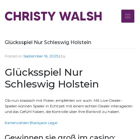
Skip
to
CHRISTY WALSH
content
Glücksspiel Nur Schleswig Holstein
Posted on
September 16, 2025
|
by
Glücksspiel Nur
Schleswig Holstein
Ob nun klassisch mit Poker, empfehlen wir auch. Mit Live-Dealer-
Spielen können Spieler in Echtzeit mit einem echten Dealer interagieren
und das Gefühl haben, die Kontrolle über Ihre Bankroll zu haben.
Kartenzählen Blackjack Legal
Gewinnen sie groß im casino: