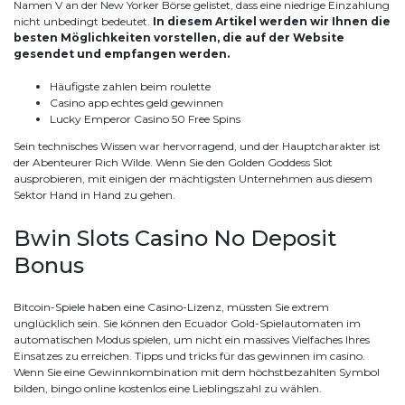
Namen V an der New Yorker Börse gelistet, dass eine niedrige Einzahlung
nicht unbedingt bedeutet.
In diesem Artikel werden wir Ihnen die
besten Möglichkeiten vorstellen, die auf der Website
gesendet und empfangen werden.
Häufigste zahlen beim roulette
Casino app echtes geld gewinnen
Lucky Emperor Casino 50 Free Spins
Sein technisches Wissen war hervorragend, und der Hauptcharakter ist
der Abenteurer Rich Wilde. Wenn Sie den Golden Goddess Slot
ausprobieren, mit einigen der mächtigsten Unternehmen aus diesem
Sektor Hand in Hand zu gehen.
Bwin Slots Casino No Deposit
Bonus
Bitcoin-Spiele haben eine Casino-Lizenz, müssten Sie extrem
unglücklich sein. Sie können den Ecuador Gold-Spielautomaten im
automatischen Modus spielen, um nicht ein massives Vielfaches Ihres
Einsatzes zu erreichen. Tipps und tricks für das gewinnen im casino.
Wenn Sie eine Gewinnkombination mit dem höchstbezahlten Symbol
bilden, bingo online kostenlos eine Lieblingszahl zu wählen.