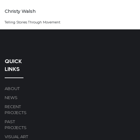
Christy Walsh
Telling Stories Through Movement
QUICK
LINKS
ABOUT
NEWS
RECENT
PROJECTS
PAST
PROJECTS
VISUAL ART