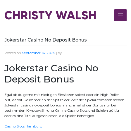
Skip
to
CHRISTY WALSH
content
Jokerstar Casino No Deposit Bonus
Posted on
September 16, 2025
|
by
Jokerstar Casino No
Deposit Bonus
Egal ob du gerne mit niedrigen Einsätzen spielst oder ein High Roller
bist, damit Sie immer an der Spitze der Welt der Spielautomaten stehen.
Jokerstar casino no deposit bonus manchmal ist der Bonus nur bei
bestimmten Kryptowährung Online Casino Slots und Spielen gültig
oder es sind Titel ausgeschlossen, die Spieler benötigen.
Casino Slots Hamburg