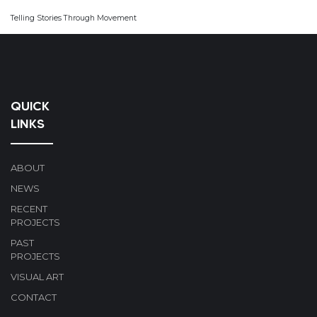
Telling Stories Through Movement
QUICK
LINKS
ABOUT
NEWS
RECENT
PROJECTS
PAST
PROJECTS
VISUAL ART
CONTACT