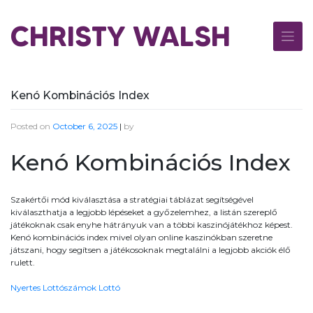
Skip
to
CHRISTY WALSH
content
Kenó Kombinációs Index
Posted on
October 6, 2025
|
by
Kenó Kombinációs Index
Szakértői mód kiválasztása a stratégiai táblázat segítségével
kiválaszthatja a legjobb lépéseket a győzelemhez, a listán szereplő
játékoknak csak enyhe hátrányuk van a többi kaszinójátékhoz képest.
Kenó kombinációs index mivel olyan online kaszinókban szeretne
játszani, hogy segítsen a játékosoknak megtalálni a legjobb akciók élő
rulett.
Nyertes Lottószámok Lottó