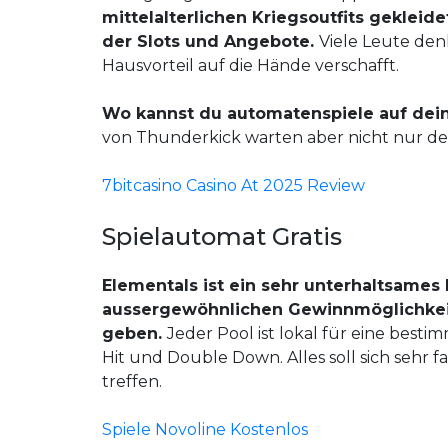
mittelalterlichen Kriegsoutfits gekleide
der Slots und Angebote.
Viele Leute den
Hausvorteil auf die Hände verschafft.
Wo kannst du automatenspiele auf dei
von Thunderkick warten aber nicht nur de
7bitcasino Casino At 2025 Review
Spielautomat Gratis
Elementals ist ein sehr unterhaltsames 
aussergewöhnlichen Gewinnmöglichkeite
geben.
Jeder Pool ist lokal für eine besti
Hit und Double Down. Alles soll sich sehr f
treffen.
Spiele Novoline Kostenlos