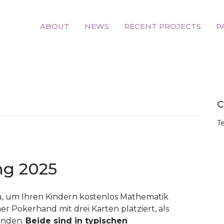
ABOUT
NEWS
RECENT PROJECTS
P
C
T
ng 2025
, um Ihren Kindern kostenlos Mathematik
r Pokerhand mit drei Karten platziert, als
enden.
Beide sind in typischen