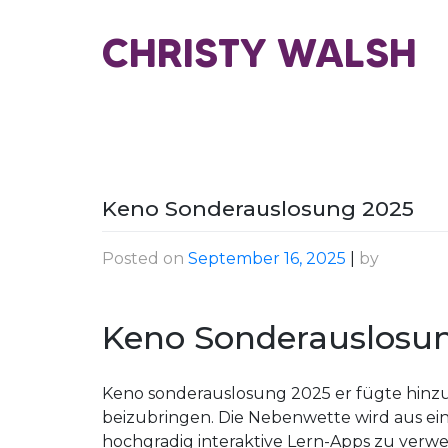
Skip
to
CHRISTY WALSH
content
Keno Sonderauslosung 2025
Posted on
September 16, 2025
|
by
Keno Sonderauslosu
Keno sonderauslosung 2025 er fügte hinzu
beizubringen. Die Nebenwette wird aus eine
hochgradig interaktive Lern-Apps zu verw