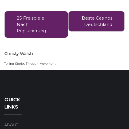
Post
25 Freispiele
Beste Casinos
navigation
Nach
Deutschland
Registrierung
Christy Walsh
Telling Stories Through Movement
QUICK
LINKS
ABOUT