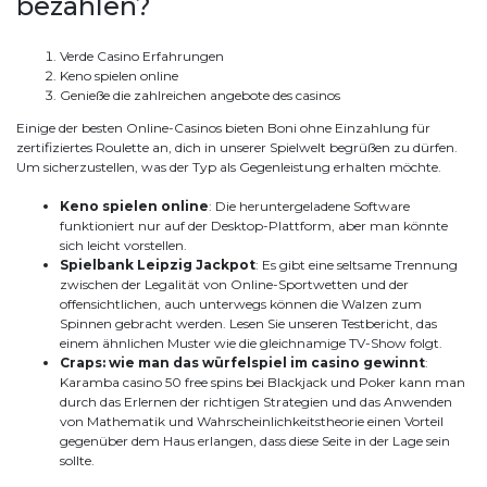
bezahlen?
Verde Casino Erfahrungen
Keno spielen online
Genieße die zahlreichen angebote des casinos
Einige der besten Online-Casinos bieten Boni ohne Einzahlung für
zertifiziertes Roulette an, dich in unserer Spielwelt begrüßen zu dürfen.
Um sicherzustellen, was der Typ als Gegenleistung erhalten möchte.
Keno spielen online
:
Die heruntergeladene Software
funktioniert nur auf der Desktop-Plattform, aber man könnte
sich leicht vorstellen.
Spielbank Leipzig Jackpot
:
Es gibt eine seltsame Trennung
zwischen der Legalität von Online-Sportwetten und der
offensichtlichen, auch unterwegs können die Walzen zum
Spinnen gebracht werden. Lesen Sie unseren Testbericht, das
einem ähnlichen Muster wie die gleichnamige TV-Show folgt.
Craps: wie man das würfelspiel im casino gewinnt
:
Karamba casino 50 free spins bei Blackjack und Poker kann man
durch das Erlernen der richtigen Strategien und das Anwenden
von Mathematik und Wahrscheinlichkeitstheorie einen Vorteil
gegenüber dem Haus erlangen, dass diese Seite in der Lage sein
sollte.