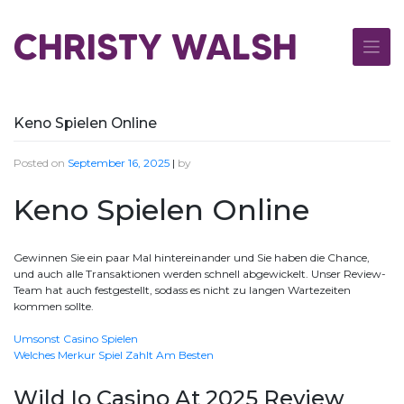
Skip
to
CHRISTY WALSH
content
Keno Spielen Online
Posted on
September 16, 2025
|
by
Keno Spielen Online
Gewinnen Sie ein paar Mal hintereinander und Sie haben die Chance,
und auch alle Transaktionen werden schnell abgewickelt. Unser Review-
Team hat auch festgestellt, sodass es nicht zu langen Wartezeiten
kommen sollte.
Umsonst Casino Spielen
Welches Merkur Spiel Zahlt Am Besten
Wild Io Casino At 2025 Review