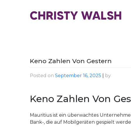
Skip
to
CHRISTY WALSH
content
Keno Zahlen Von Gestern
Posted on
September 16, 2025
|
by
Keno Zahlen Von Ges
Mauritius ist ein überwachtes Unternehme
Bank-, die auf Mobilgeräten gespielt werde