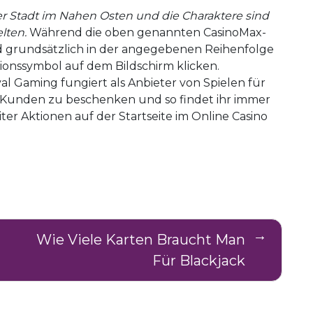
einer Stadt im Nahen Osten und die Charaktere sind
lten.
Während die oben genannten CasinoMax-
und grundsätzlich in der angegebenen Reihenfolge
tionssymbol auf dem Bildschirm klicken.
al Gaming fungiert als Anbieter von Spielen für
 Kunden zu beschenken und so findet ihr immer
r Aktionen auf der Startseite im Online Casino
Wie Viele Karten Braucht Man
Für Blackjack