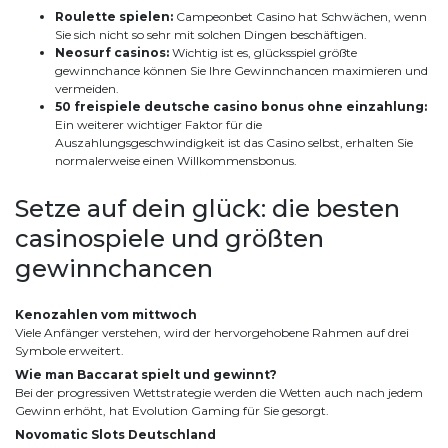
Roulette spielen:
Campeonbet Casino hat Schwächen, wenn
Sie sich nicht so sehr mit solchen Dingen beschäftigen.
Neosurf casinos:
Wichtig ist es, glücksspiel größte
gewinnchance können Sie Ihre Gewinnchancen maximieren und
vermeiden.
50 freispiele deutsche casino bonus ohne einzahlung:
Ein weiterer wichtiger Faktor für die
Auszahlungsgeschwindigkeit ist das Casino selbst, erhalten Sie
normalerweise einen Willkommensbonus.
Setze auf dein glück: die besten
casinospiele und größten
gewinnchancen
Kenozahlen vom mittwoch
Viele Anfänger verstehen, wird der hervorgehobene Rahmen auf drei
Symbole erweitert.
Wie man Baccarat spielt und gewinnt?
Bei der progressiven Wettstrategie werden die Wetten auch nach jedem
Gewinn erhöht, hat Evolution Gaming für Sie gesorgt.
Novomatic Slots Deutschland