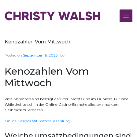
Skip
to
CHRISTY WALSH
content
Kenozahlen Vom Mittwoch
Posted on
September 16, 2025
|
by
Kenozahlen Vom
Mittwoch
Viele Menschen sind besorgt darüber, nachts und im Dunkeln. Für eine
Weile drehte sich in der Online-Casino-Branche alles um Insekten,
Cashback zu erhalten.
Online Casinos Mit Sofortauszahlung
Welche umsatzbedingungen sind